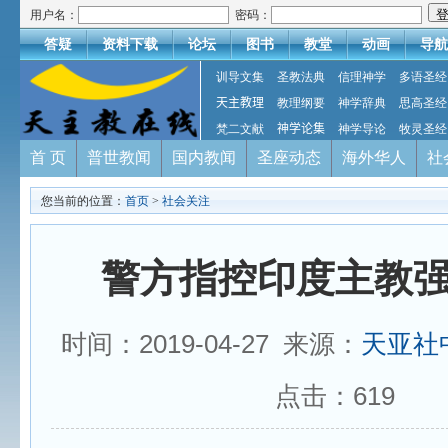
用户名：
密码：
答疑
资料下载
论坛
图书
教堂
动画
导航
训导文集
圣教法典
信理神学
多语圣经
天主教理
教理纲要
神学辞典
思高圣经
梵二文献
神学论集
神学导论
牧灵圣经
首 页
普世教闻
国内教闻
圣座动态
海外华人
社
您当前的位置：
首页
>
社会关注
警方指控印度主教
时间：2019-04-27 来源：
天亚社
点击：
619