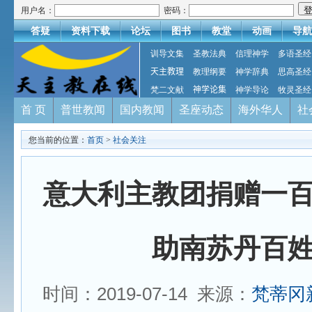
用户名：
密码：
答疑
资料下载
论坛
图书
教堂
动画
导航
训导文集
圣教法典
信理神学
多语圣经
天主教理
教理纲要
神学辞典
思高圣经
梵二文献
神学论集
神学导论
牧灵圣经
首 页
普世教闻
国内教闻
圣座动态
海外华人
社
您当前的位置：
首页
>
社会关注
意大利主教团捐赠一
助南苏丹百
时间：2019-07-14 来源：
梵蒂冈