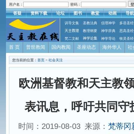
用户名：
密码：
答疑
资料下载
论坛
图书
教堂
动画
导航
训导文集
圣教法典
信理神学
多语圣经
天主教理
教理纲要
神学辞典
思高圣经
梵二文献
神学论集
神学导论
牧灵圣经
首 页
普世教闻
国内教闻
圣座动态
海外华人
社
您当前的位置：
首页
>
社会关注
欧洲基督教和天主教
表讯息，呼吁共同守
时间：2019-08-03 来源：
梵蒂冈