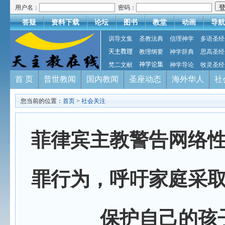
用户名：
密码：
答疑
资料下载
论坛
图书
教堂
动画
导航
训导文集
圣教法典
信理神学
多语圣经
天主教理
教理纲要
神学辞典
思高圣经
梵二文献
神学论集
神学导论
牧灵圣经
首 页
普世教闻
国内教闻
圣座动态
海外华人
社
您当前的位置：
首页
>
社会关注
菲律宾主教警告网络
罪行为，呼吁家庭采
保护自己的孩