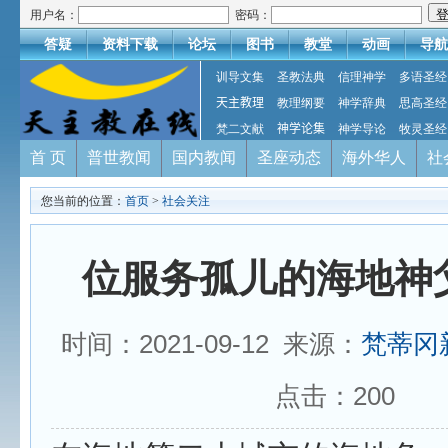
用户名：
密码：
答疑
资料下载
论坛
图书
教堂
动画
导航
训导文集
圣教法典
信理神学
多语圣经
天主教理
教理纲要
神学辞典
思高圣经
梵二文献
神学论集
神学导论
牧灵圣经
首 页
普世教闻
国内教闻
圣座动态
海外华人
社
您当前的位置：
首页
>
社会关注
位服务孤儿的海地神
时间：2021-09-12 来源：
梵蒂冈
点击：
200