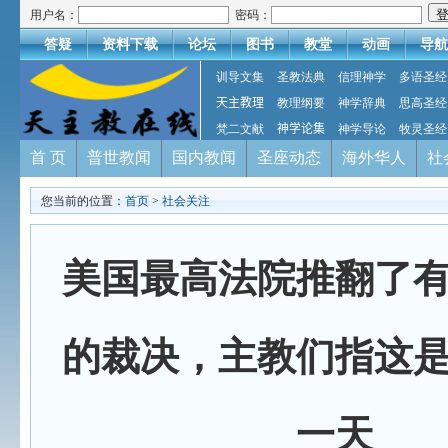
用户名：
密码：
答疑
资料下载
论坛
图书
教堂
动画
导航
训导文集
圣教法典
信理神学
多语圣经
天主教理
教理纲要
神学辞典
思高圣经
梵二文献
神学论集
神学导论
牧灵圣经
首 页
普世教闻
国内教闻
圣座动态
海外华人
社
您当前的位置：
首页
>
社会关注
美国最高法院推翻了
的裁决，主教们指这
一天