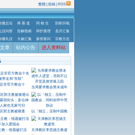
繁體
|
投稿
|
RSS
弥撒总论
再 慕 道
同 根 生
剖析闪电
礼仪问答
告解指南
辩护真理
圣月汇集
弥撒礼仪
大赦汇集
新答客问
宗教方志
文章
站内公告
进入资料站
讯
定非官方教会十
当局要求教会禁未成年
区郭主教被驱逐
以「独立」压制中国教
主教：情愿被打压
天津教区李思德主教逝