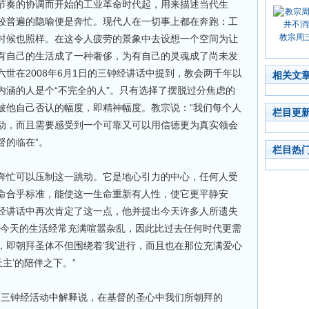
节奏的协调而开始的工业革命时代起，用来描述当代生
较普遍的隐喻便是奔忙。现代人在一切事上都在奔跑：工
教宗周
时候也照样。在这令人疲劳的景象中去设想一个空间为让
有自己的生活成了一种奢侈，为有自己的灵魂成了尚未发
世在2008年6月1日的三钟经讲话中提到，教会两千年以
相关文
内涵的人是个“不完全的人”。只有选择了摆脱过分焦虑的
被他自己否认的幅度，即精神幅度。教宗说：“我们每个人
栏目更
动，而且需要感受到一个可靠又可以用信德更为真实领会
督的临在”。
栏目热
奔忙可以压制这一跳动。它是地心引力的中心，任何人受
命合乎标准，能使这一生命重新有人性，使它更平静安
三钟经讲话中再次肯定了这一点，他并提出今天许多人所遗失
“今天的生活经常充满喧嚣杂乱，因此比过去任何时代更需
，即朝拜圣体不但围绕着‘我’进行，而且也在那位充满爱心
天主’的陪伴之下。”
日的三钟经活动中解释说，在基督的圣心中我们所朝拜的