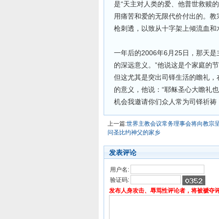
是“天主对人类的爱、他普世救赎
用痛苦和爱的无限代价付出的。教
枪刺透，以致从十字架上倾流血和
一年后的2006年6月25日，那
的深远意义。”他说这是个家庭的
但这尤其是突出司铎生活的瞻礼，
的意义，他说：“耶稣圣心大瞻礼
机会我邀请你们众人常为司铎祈祷
上一篇:
世界主教会议常务理事会将向教宗
问圣比约神父的家乡
发表评论
用户名:
验证码:
发布人身攻击、辱骂性评论者，将被褫夺