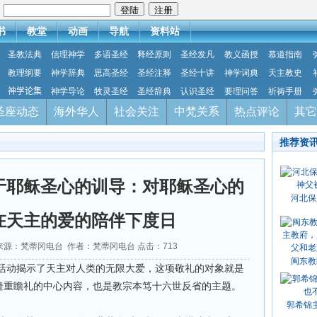
：
书
教堂
动画
导航
资料站
圣教法典
信理神学
多语圣经
释经原则
圣经发凡
教义函授
慕道指南
教理纲要
神学辞典
思高圣经
圣经注释
圣经十讲
神学词典
天主教史
神学论集
神学导论
牧灵圣经
圣经辞典
认识圣经
要理问答
祈祷手册
圣座动态
海外华人
社会关注
中梵关系
热点评论
其它
推荐资
于耶稣圣心的训导：对耶稣圣心的
河北保
在天主的爱的陪伴下度日
19 来源：梵蒂冈电台 作者：梵蒂冈电台 点击：
713
闽东教
活动揭示了天主对人类的无限大爱，这项敬礼的对象就是
的隆重瞻礼的中心内容，也是教宗本笃十六世反省的主题。
郭希锦