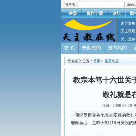
用户名：
密码
答疑
资料下载
论坛
图
训导文集
天主教理
梵二文献
首 页
普世教闻
国内教闻
您当前的位置：
首页
>
圣座动态
教宗本笃十六世关
敬礼就是
时间：2009-06-
一项深受世界各地教会爱戴的敬礼
耶稣圣心，是昨天6月19日庆祝