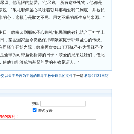
的愿望、他无限的慈爱。”他又说，所有这些礼物，他都是
宗说：“敬礼耶稣圣心意味着朝拜那颗爱我们到底，并被长
水的心，这颗心是取之不尽、用之不竭的新生命的泉源。”
天是主日，教宗谈到耶稣圣心瞻礼“把民间的敬礼结合于神学上
节日，某些国家至今仍然保持奉献家庭于耶稣圣心的传统。
在司铎年开始之际，教宗再次突出了耶稣圣心为司铎圣化
也是全球为司铎圣化祈祷的日子：亲爱的兄弟姐妹们，借此
，使他们能够成为基督的爱的有效见证人。”
呈交以天主圣言为主题的世界主教会议后的文件
下一篇:
教宗6月21日访
密码:
匿名发表
评论的权利！