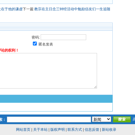
大在于他的谦虚
下一篇:
教宗在主日念三钟经活动中勉励信友们一生追随
密码:
匿名发表
评论的权利！
索：
网站首页
|
关于本站
|
版权声明
|
联系方式
|
信息反馈
|
新站收录