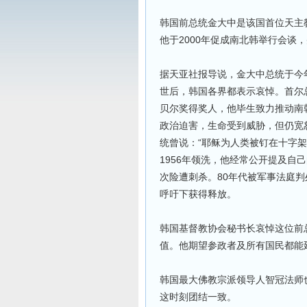
韩国前总统金大中是该国首位天主教
他于2000年促成南北韩举行会谈
据天亚社报导说，金大中总统于今年
世后，韩国各界都表示哀悼。首尔
贝尔奖得奖人，他毕生致力推动南
政治迫害，生命受到威胁，但仍宽
统曾说：“耶稣为人类被钉在十字
1956年领洗，他经常公开提及自
次险遭刺杀。80年代被军事法庭
呼吁下获得释放。
韩国基督教协会秘书长哀悼这位前
值。他期望参政者及所有国民都能
韩国最大佛教宗派领导人智冠法师
这时刻团结一致。