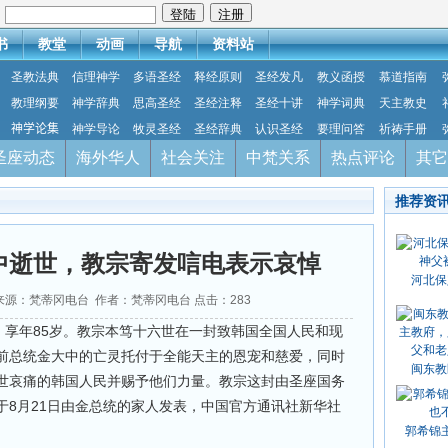
：
书
教堂
动画
导航
资料站
圣教法典
信理神学
多语圣经
释经原则
圣经发凡
教义函授
慕道指南
教理纲要
神学辞典
思高圣经
圣经注释
圣经十讲
神学词典
天主教史
神学论集
神学导论
牧灵圣经
圣经辞典
认识圣经
要理问答
祈祷手册
圣座动态
海外华人
社会关注
中梵关系
热点评论
其它
推荐资
中逝世，教宗寄发唁电表示哀悼
河北保
25 来源：梵蒂冈电台 作者：梵蒂冈电台 点击：
283
，享年85岁。教宗本笃十六世在一封致韩国全国人民和现
前总统金大中的亡灵托付于全能天主的恩宠和慈爱，同时
闽东教
世哀痛的韩国人民并赐予他们力量。教宗这封由圣座国务
于8月21日由金总统的家人发表，中国官方通讯社新华社
郭希锦