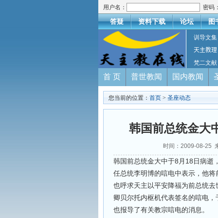
用户名：
密码
答疑
资料下载
论坛
图
训导文集
天主教理
梵二文献
首 页
普世教闻
国内教闻
您当前的位置：
首页
>
圣座动态
韩国前总统金大
时间：2009-08-
韩国前总统金大中于8月18日病逝
任总统李明博的唁电中表示，他将
也呼求天主以平安降福为前总统去
卿贝尔托内枢机代表签名的唁电，
也报导了有关教宗唁电的消息。