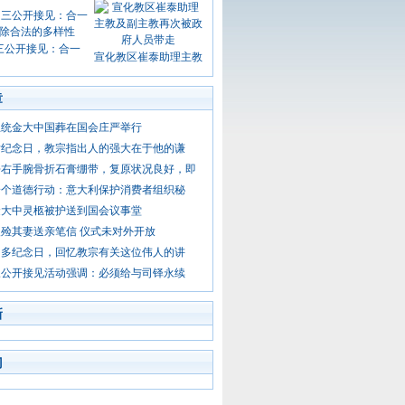
三公开接见：合一
宣化教区崔泰助理主教
章
总统金大中国葬在国会庄严举行
后纪念日，教宗指出人的强大在于他的谦
去右手腕骨折石膏绷带，复原状况良好，即
一个道德行动：意大利保护消费者组织秘
金大中灵柩被护送到国会议事堂
殓其妻送亲笔信 仪式未对外开放
纳多纪念日，回忆教宗有关这位伟人的讲
三公开接见活动强调：必须给与司铎永续
新
门