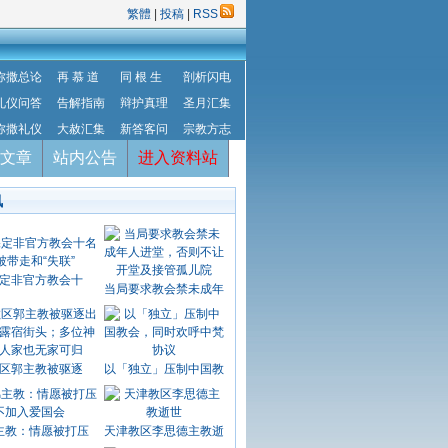
繁體
|
投稿
|
RSS
弥撒总论
再 慕 道
同 根 生
剖析闪电
礼仪问答
告解指南
辩护真理
圣月汇集
弥撒礼仪
大赦汇集
新答客问
宗教方志
文章
站内公告
进入资料站
讯
定非官方教会十
当局要求教会禁未成年
区郭主教被驱逐
以「独立」压制中国教
主教：情愿被打压
天津教区李思德主教逝