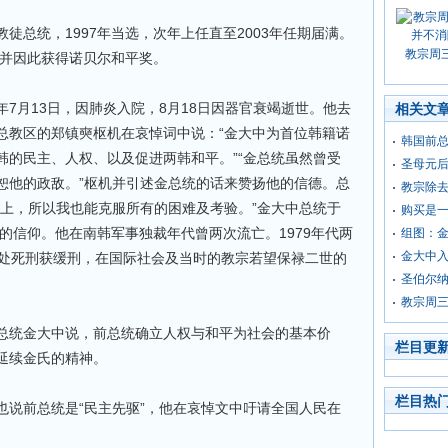
徒总统，1997年当选，次年上任直至2003年任期届满。
教宗周
，并因此获得诺贝尔和平奖。
7月13日，因肺炎入院，8月18日因器官衰竭逝世。他去
相关文
总教区的郑镇奭枢机在哀悼词中说：“金大中为首位韩籍诺
韩国前
韩的民主、人权、以及促进两韩和平。”“金总统虽然曾受
圣母元
恕他的政敌。”枢机并引述金总统的话来赞扬他的信德。总
教宗除
架上，所以我也能克服所有的困难及考验。”金大中总统于
购买是
己的信仰。他在南韩军事独裁年代曾两次流亡。1979年代两
组图：
金大中入
判处死刑获缓刑，在国际社会及当时的教宗若望保禄二世的
圣伯尔
教宗周
总统金大中说，前总统确立人权与和平为社会的基本价
栏目更
延续金氏的精神。
栏目热
也说前总统是“民主先驱”，他在哀悼文中吁请全国人民在