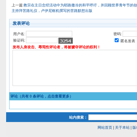
上一篇:
教宗在主日念经活动中为耶路撒冷的和平呼吁，并回顾世界青年节的
主持拜苦路礼仪，卢伊尼枢机撰写的苦路默想出版
发表评论
用户名:
密码:
验证码:
匿名发表
发布人身攻击、辱骂性评论者，将被褫夺评论的权利！
评论（共有
0
条评论，点击查看更多）
站内搜索：
网站首页
|
关于本站
|
版