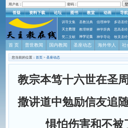
用户名：
密码：
答疑
资料下载
论坛
图书
教堂
动画
导航
训导文集
圣教法典
信理神学
多语圣经
天主教理
教理纲要
神学辞典
思高圣经
梵二文献
神学论集
神学导论
牧灵圣经
首 页
普世教闻
国内教闻
圣座动态
海外华人
社
您当前的位置：
首页
>
圣座动态
教宗本笃十六世在圣
撒讲道中勉励信友追
惧怕伤害和不被