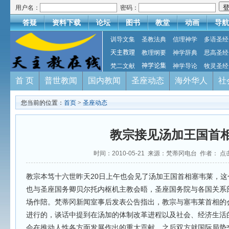
用户名：
密码：
答疑
资料下载
论坛
图书
教堂
动画
导航
训导文集
圣教法典
信理神学
多语圣经
天主教理
教理纲要
神学辞典
思高圣经
梵二文献
神学论集
神学导论
牧灵圣经
首 页
普世教闻
国内教闻
圣座动态
海外华人
社
您当前的位置：
首页
>
圣座动态
教宗接见汤加王国首
时间：2010-05-21 来源：梵蒂冈电台 作者： 点
教宗本笃十六世昨天20日上午也会见了汤加王国首相塞韦莱，
也与圣座国务卿贝尔托内枢机主教会晤，圣座国务院与各国关系
场作陪。梵蒂冈新闻室事后发表公告指出，教宗与塞韦莱首相的
进行的，谈话中提到在汤加的体制改革进程以及社会、经济生活
会在推动人性各方面发展作出的重大贡献。之后双方就国际局势