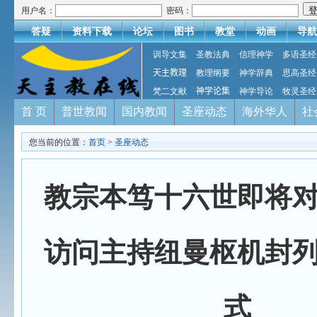
用户名：
密码：
答疑
资料下载
论坛
图书
教堂
动画
导航
训导文集
圣教法典
信理神学
多语圣经
天主教理
教理纲要
神学辞典
思高圣经
梵二文献
神学论集
神学导论
牧灵圣经
首 页
普世教闻
国内教闻
圣座动态
海外华人
社
您当前的位置：
首页
>
圣座动态
教宗本笃十六世即将
访问主持纽曼枢机封
式