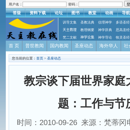
用户名：
密码：
答疑
资料下载
论坛
图书
教堂
动画
导航
训导文集
圣教法典
信理神学
多语圣经
天主教理
教理纲要
神学辞典
思高圣经
梵二文献
神学论集
神学导论
牧灵圣经
首 页
普世教闻
国内教闻
圣座动态
海外华人
社
您当前的位置：
首页
>
圣座动态
教宗谈下届世界家庭
题：工作与节
时间：2010-09-26 来源：梵蒂