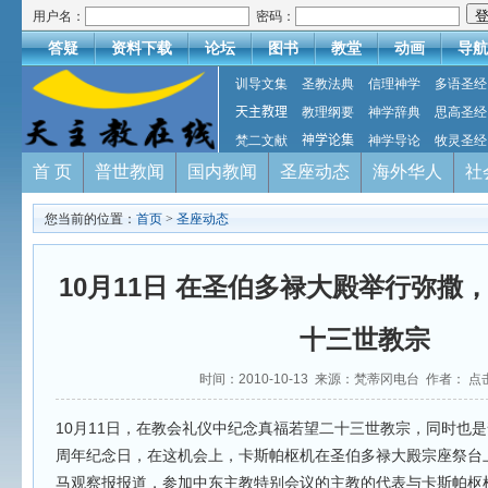
用户名：
密码：
答疑
资料下载
论坛
图书
教堂
动画
导航
训导文集
圣教法典
信理神学
多语圣经
天主教理
教理纲要
神学辞典
思高圣经
梵二文献
神学论集
神学导论
牧灵圣经
首 页
普世教闻
国内教闻
圣座动态
海外华人
社
您当前的位置：
首页
>
圣座动态
10月11日 在圣伯多禄大殿举行弥撒
十三世教宗
时间：2010-10-13 来源：梵蒂冈电台 作者： 点
10月11日，在教会礼仪中纪念真福若望二十三世教宗，同时也
周年纪念日，在这机会上，卡斯帕枢机在圣伯多禄大殿宗座祭台
马观察报报道，参加中东主教特别会议的主教的代表与卡斯帕枢