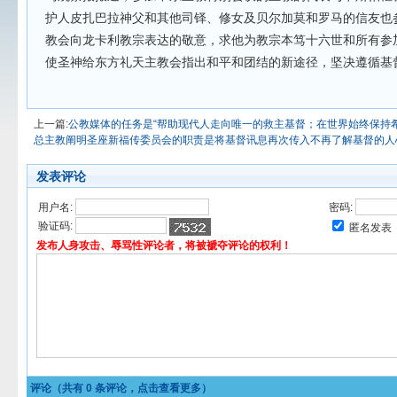
护人皮扎巴拉神父和其他司铎、修女及贝尔加莫和罗马的信友也
教会向龙卡利教宗表达的敬意，求他为教宗本笃十六世和所有参
使圣神给东方礼天主教会指出和平和团结的新途径，坚决遵循基
上一篇:
公教媒体的任务是“帮助现代人走向唯一的救主基督；在世界始终保持
总主教阐明圣座新福传委员会的职责是将基督讯息再次传入不再了解基督的人
发表评论
用户名:
密码:
验证码:
匿名发表
发布人身攻击、辱骂性评论者，将被褫夺评论的权利！
评论（共有
0
条评论，点击查看更多）