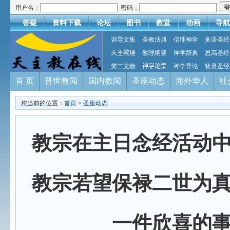
用户名：
密码：
答疑
资料下载
论坛
图书
教堂
动画
导航
训导文集
圣教法典
信理神学
多语圣经
天主教理
教理纲要
神学辞典
思高圣经
梵二文献
神学论集
神学导论
牧灵圣经
首 页
普世教闻
国内教闻
圣座动态
海外华人
社
您当前的位置：
首页
>
圣座动态
教宗在主日念经活动
教宗若望保禄二世为
一件欣喜的