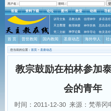
用户名：
密码：
答疑
资料下载
论坛
图书
教堂
动画
导航
训导文集
圣教法典
信理神学
多语圣经
天主教理
教理纲要
神学辞典
思高圣经
梵二文献
神学论集
神学导论
牧灵圣经
首 页
普世教闻
国内教闻
圣座动态
海外华人
社
您当前的位置：
首页
>
圣座动态
教宗鼓励在柏林参加
会的青年
时间：2011-12-30 来源：梵蒂