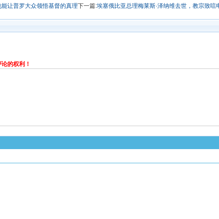
也能让普罗大众领悟基督的真理
下一篇:
埃塞俄比亚总理梅莱斯·泽纳维去世，教宗致唁
评论的权利！