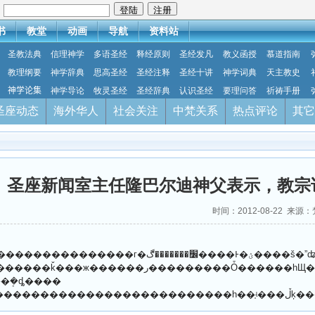
：
书
教堂
动画
导航
资料站
圣教法典
信理神学
多语圣经
释经原则
圣经发凡
教义函授
慕道指南
教理纲要
神学辞典
思高圣经
圣经注释
圣经十讲
神学词典
天主教史
神学论集
神学导论
牧灵圣经
圣经辞典
认识圣经
要理问答
祈祷手册
圣座动态
海外华人
社会关注
中梵关系
热点评论
其它
圣座新闻室主任隆巴尔迪神父表示，教宗
时间：2012-08-22 来