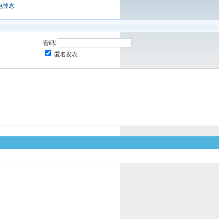
电悼念
密码:
匿名发表