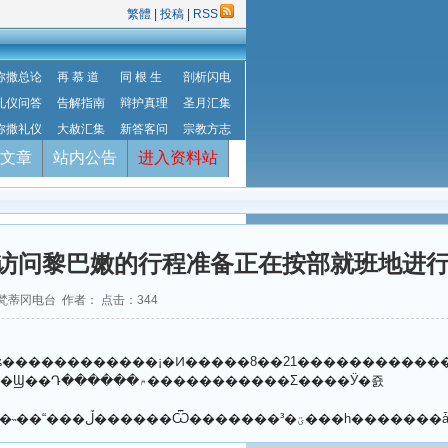
繁體
|
投稿
|
RSS
弥撒总论
再 慕 道
同 根 生
剖析闪电
礼仪问答
告解指南
辩护真理
圣月汇集
弥撒礼仪
大赦汇集
新答客问
宗教方志
文章
站内公告
进入资料站
访问黎巴嫩的行程准备正在按部就班地进
源：梵蒂冈电台 作者： 点击：
344
�����ǵı�����¡�Ͷ�����������������������������һ��֤ʵ���ڵķ���˵��“���ڵ������Ѿ�������³�ؾ���