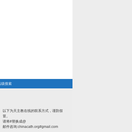
高级搜索
以下为天主教在线的联系方式，谨防假
冒。
请将#替换成@
邮件咨询:chinacath.org#gmail.com