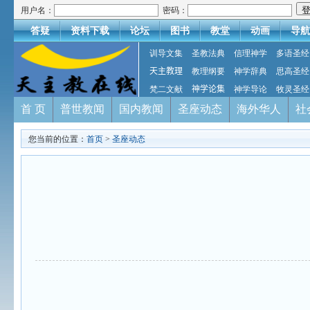
用户名：
密码：
答疑
资料下载
论坛
图书
教堂
动画
导航
训导文集
圣教法典
信理神学
多语圣经
天主教理
教理纲要
神学辞典
思高圣经
梵二文献
神学论集
神学导论
牧灵圣经
首 页
普世教闻
国内教闻
圣座动态
海外华人
社
您当前的位置：
首页
>
圣座动态