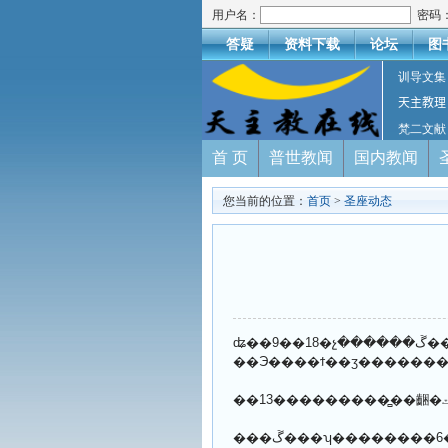
用户名：
密码
答疑
资料下载
论坛
图
训导文集
天主教理
梵二文献
首 页
普世教闻
国内教闻
您当前的位置：
首页
>
圣座动态
ʥ��9��18�չ������ڱ���ʮ��������32λ���뱾���������̻���ĵ�Ȼ��Ա���̡���Щ��Ա�У���12λ��������а���������ų�����ŵ������̣���������
���ڱ���ʮ��������6��30��Ϊ�����������̻��鳣