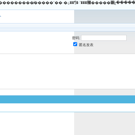
����������3λ��ϯ���������й���۵��
人
密码:
匿名发表