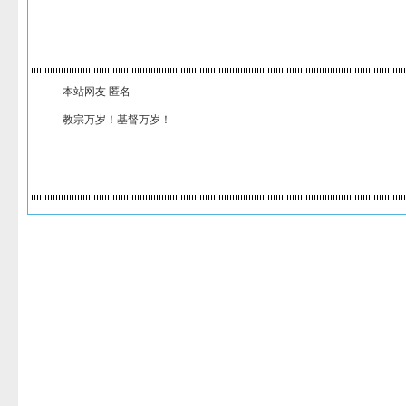
本站网友 匿名
教宗万岁！基督万岁！