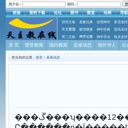
用户名：
密码：
答疑
资料下载
论坛
图书
教堂
动画
导航
训导文集
圣教法典
信理神学
多语圣经
天主教理
教理纲要
神学辞典
思高圣经
梵二文献
神学论集
神学导论
牧灵圣经
首 页
普世教闻
国内教闻
圣座动态
海外华人
社
您当前的位置：
首页
>
圣座动态
���ڱ���ʮ����12��21�������ڽӼ�ʥ���������׳�֮���ٴη���3�����ġ������ڵ�һ��������д����“��ĩ֮�ʣ�������Ϊ�̻�������������������ޣ���
Ը������ɳ�Ϊ�����ļҡ�”��󣬽����ڵڶ���������̸������������˵��“��������ӵ������������