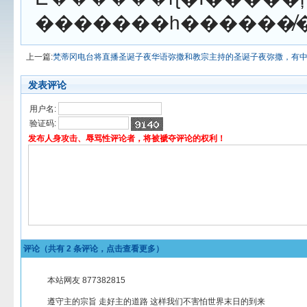
上一篇:
梵蒂冈电台将直播圣诞子夜华语弥撒和教宗主持的圣诞子夜弥撒，有
发表评论
用户名:
验证码:
发布人身攻击、辱骂性评论者，将被褫夺评论的权利！
评论（共有
2
条评论，点击查看更多）
本站网友 877382815
遵守主的宗旨 走好主的道路 这样我们不害怕世界末日的到来