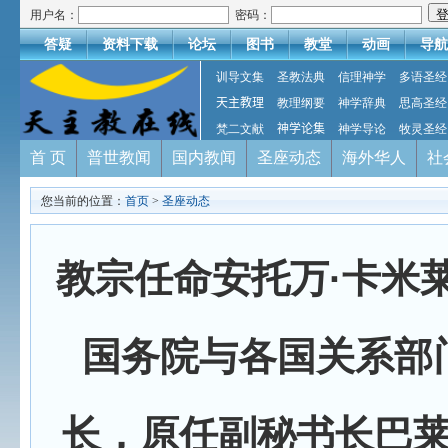
用户名：
密码：
答疑
资料下载
论坛
图书
教堂
动画
导航
训导文集
圣教法典
信理神学
多语圣经
天主教理
教理纲要
神学辞典
思高圣经
梵二文献
神学论集
神学导论
牧灵圣经
首 页
普世教闻
国内教闻
圣座动态
海外华人
社
您当前的位置：
首页
>
圣座动态
教宗任命安托万·卡米
国务院与各国关系部
长，原任副秘书长巴