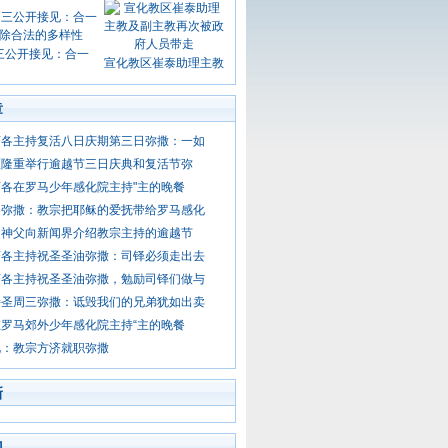
三公开接见：合一
宣化教区崔泰助理主教
章
济各主持复活八日庆期第三日弥撒：一如
区隆重举行逾越节三日庆典和复活节弥
各在罗马少年感化院主持"主的晚餐
餐弥撒：教宗把耶稣的爱抚带给罗马感化
迪神父向新闻界介绍教宗主持的逾越节
济各主持祝圣圣油弥撒：司铎必须走出去
济各主持祝圣圣油弥撒，勉励司铎们做与
持圣周三弥撒：诋毁我们的兄弟犹如出卖
罗马郊外少年感化院主持“主的晚餐
视：教宗方济就职弥撒
新
门