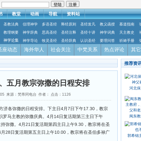
：
书
教堂
动画
导航
资料站
圣教法典
信理神学
多语圣经
释经原则
圣经发凡
教义函授
慕道指南
教理纲要
神学辞典
思高圣经
圣经注释
圣经十讲
神学词典
天主教史
神学论集
神学导论
牧灵圣经
圣经辞典
认识圣经
要理问答
祈祷手册
圣座动态
海外华人
社会关注
中梵关系
热点评论
其它
推荐资
、五月教宗弥撒的日程安排
河北保
4-05 来源：梵蒂冈电台 作者： 点击：
1126
方济各弥撒的日程安排。下主日4月7日下午17.30，教宗
职罗马主教的弥撒庆典。4月14日复活期第三主日下午
闽东教
主持弥撒。4月21日复活期第四主日上午9.30，教宗将在圣
月28日复活期第五主日上午10.00，教宗将在圣伯多禄广
郭希锦