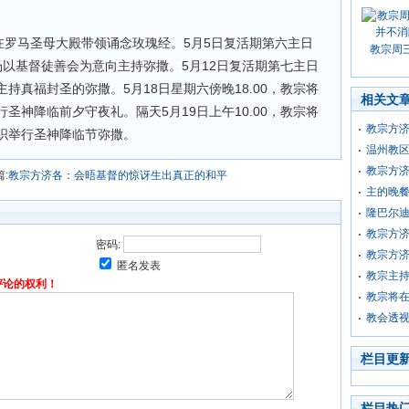
宗将在罗马圣母大殿带领诵念玫瑰经。5月5日复活期第六主日
教宗周
广场以基督徒善会为意向主持弥撒。5月12日复活期第七主日
主持真福封圣的弥撒。5月18日星期六傍晚18.00，教宗将
相关文
圣神降临前夕守夜礼。隔天5月19日上午10.00，教宗将
教宗方
织举行圣神降临节弥撒。
温州教
教宗方济
:
教宗方济各：会晤基督的惊讶生出真正的和平
主的晚
隆巴尔
教宗方
密码:
教宗方
匿名发表
教宗主
评论的权利！
教宗将在
教会透
栏目更
栏目热