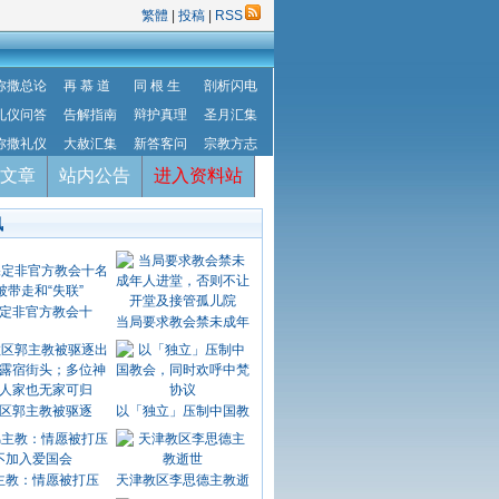
繁體
|
投稿
|
RSS
弥撒总论
再 慕 道
同 根 生
剖析闪电
礼仪问答
告解指南
辩护真理
圣月汇集
弥撒礼仪
大赦汇集
新答客问
宗教方志
文章
站内公告
进入资料站
讯
定非官方教会十
当局要求教会禁未成年
区郭主教被驱逐
以「独立」压制中国教
主教：情愿被打压
天津教区李思德主教逝