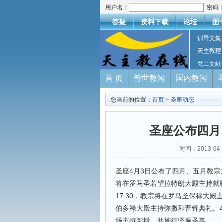
用户名：
密码
答疑
资料下载
论坛
图
训导文集
天主教理
梵二文献
首 页
普世教闻
国内教闻
您当前的位置：
首页
>
圣座动态
圣座公布四月
时间：2013-0
圣座4月3日公布了四月、五月教宗
将在罗马圣若望拉特朗大殿主持就
17.30，教宗将在罗马圣保禄大殿
伯多禄大殿主持弥撒和晋铎典礼。4
场主持弥撒，并施行坚振圣事。