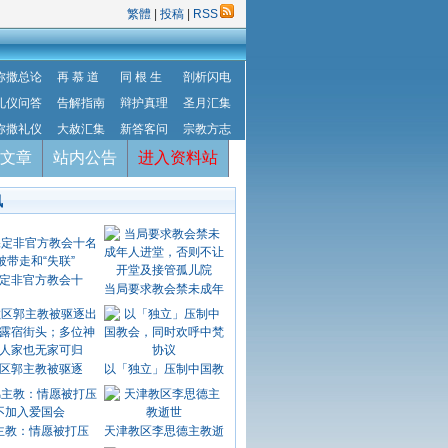
繁體
|
投稿
|
RSS
弥撒总论
再 慕 道
同 根 生
剖析闪电
礼仪问答
告解指南
辩护真理
圣月汇集
弥撒礼仪
大赦汇集
新答客问
宗教方志
文章
站内公告
进入资料站
讯
定非官方教会十
当局要求教会禁未成年
区郭主教被驱逐
以「独立」压制中国教
主教：情愿被打压
天津教区李思德主教逝