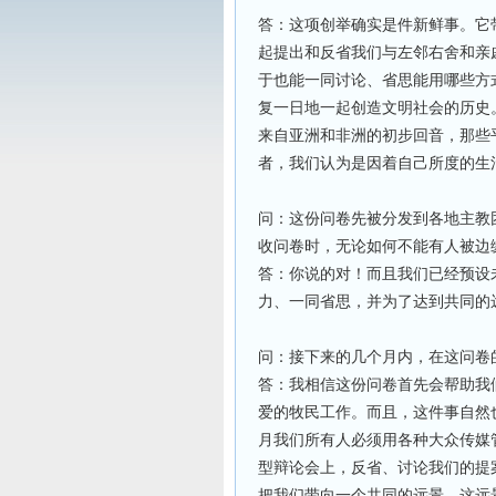
答：这项创举确实是件新鲜事。它
起提出和反省我们与左邻右舍和亲
于也能一同讨论、省思能用哪些方
复一日地一起创造文明社会的历史
来自亚洲和非洲的初步回音，那些
者，我们认为是因着自己所度的生
问：这份问卷先被分发到各地主教
收问卷时，无论如何不能有人被边
答：你说的对！而且我们已经预设
力、一同省思，并为了达到共同的
问：接下来的几个月内，在这问卷
答：我相信这份问卷首先会帮助我
爱的牧民工作。而且，这件事自然
月我们所有人必须用各种大众传媒
型辩论会上，反省、讨论我们的提
把我们带向一个共同的远景，这远