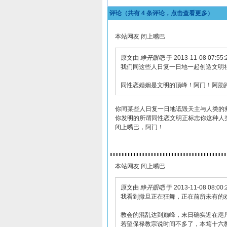
评论（共有
4
条评论，点击查看更多）
本站网友 闭上嘴巴
原文由
睁开眼吧
于 2013-11-08 07:55
我们同这些人日复一日地一起创造文明
同性恋婚姻是文明的顶峰！阿门！阿肋
你同某些人日复一日地诋毁天主与人类的
你发明的所谓同性恋文明正标志你这种人
闭上嘴巴，阿门！
本站网友 闭上嘴巴
原文由
睁开眼吧
于 2013-11-08 08:00
我看到撒旦正在狂舞，正在前所未有的
教会的混乱达到巅峰，末日确实近在咫
若望保禄教宗说时间不多了，本笃十六