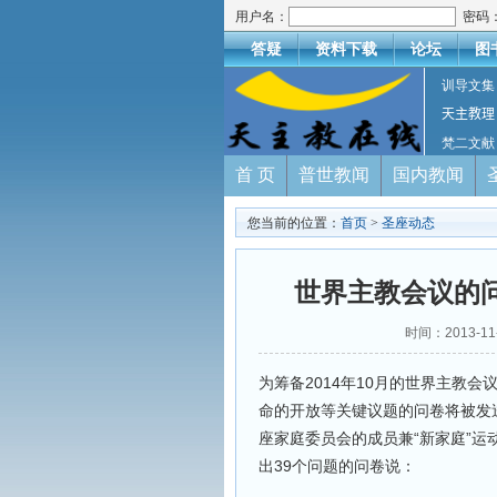
用户名：
密码
答疑
资料下载
论坛
图
训导文集
天主教理
梵二文献
首 页
普世教闻
国内教闻
您当前的位置：
首页
>
圣座动态
世界主教会议的
时间：2013-
为筹备2014年10月的世界主教
命的开放等关键议题的问卷将被发
座家庭委员会的成员兼“新家庭”
出39个问题的问卷说：