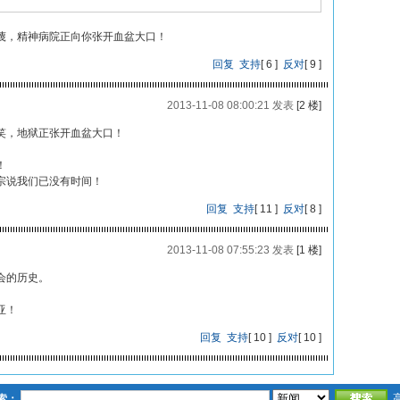
蔑，精神病院正向你张开血盆大口！
回复
支持
[
6
]
反对
[
9
]
2013-11-08 08:00:21 发表
[2 楼]
笑，地狱正张开血盆大口！
！
宗说我们已没有时间！
回复
支持
[
11
]
反对
[
8
]
2013-11-08 07:55:23 发表
[1 楼]
会的历史。
亚！
回复
支持
[
10
]
反对
[
10
]
索：