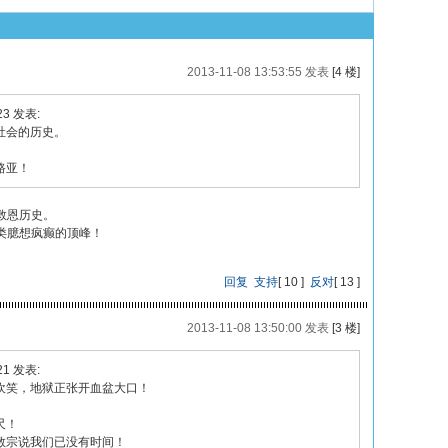
2013-11-08 13:53:55 发表
[4 楼]
:23 发表:
社会的历史。
路亚！
救恩历史。
类臆想疯癫的顶峰！
回复
支持
[
10
]
反对
[
13
]
2013-11-08 13:50:00 发表
[3 楼]
:21 发表:
欢笑，地狱正张开血盆大口！
尺！
教宗说我们已没有时间！