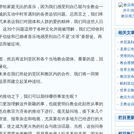
带给家庭无比的喜乐，因为我们感受到自己能与全教会一
戚的互动中时常遇到的各类迫切问题。总而言之，我们终
教宗周
式来表达我们对团体和人群的爱的精神，我们同这些人日
。这39个问题适用于各种文化并能被理解，我们已经收到
相关文
平信徒和已婚者喜乐地感受到自己不是“次等”基督徒。再
米尼基
活而被征询。
圣座公
梵蒂冈
团，然后再送到堂区和各个当地教会团体。重要的是，回
教会透
缘化。
世界主
未来在我们所处的堂区和教区内的合作。我们将一同努
教宗宣
远景而建立起某种连结。
帕利亚
世界主
的推动之下，我们可以期待哪些事发生呢？
教宗方
们更加理解这件新颖的事，也能更明白教会此刻所从事的
主教会议
也在教宗方济各的推动下进行。毫无疑问地，接下来几个
栏目更
管道、报章杂志和电视，尤其要在许多地方已经进行的大
案，使之成为更火热的社会与政治话题。当然，这份问卷
景不需要改变教理，而是要改变人际关系的态度。因为如
栏目热