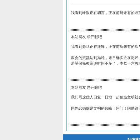
我看到睁眼正在胡言，正在前所未有的诬
本站网友 睁开眼吧
我看到撒旦正在狂舞，正在前所未有的欢
教会的混乱达到巅峰，末日确实近在咫尺
若望保禄教宗说时间不多了，本笃十六教
本站网友 睁开眼吧
我们同这些人日复一日地一起创造文明社
同性恋婚姻是文明的顶峰！阿门！阿肋路
站内搜