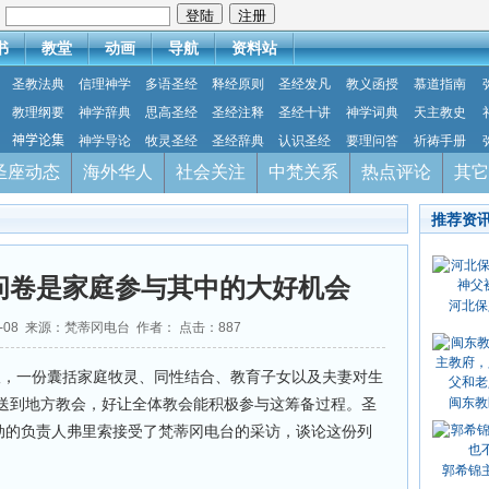
：
书
教堂
动画
导航
资料站
圣教法典
信理神学
多语圣经
释经原则
圣经发凡
教义函授
慕道指南
教理纲要
神学辞典
思高圣经
圣经注释
圣经十讲
神学词典
天主教史
神学论集
神学导论
牧灵圣经
圣经辞典
认识圣经
要理问答
祈祷手册
圣座动态
海外华人
社会关注
中梵关系
热点评论
其它
推荐资
问卷是家庭参与其中的大好机会
河北保
11-08 来源：梵蒂冈电台 作者： 点击：
887
会议，一份囊括家庭牧灵、同性结合、教育子女以及夫妻对生
送到地方教会，好让全体教会能积极参与这筹备过程。圣
闽东教
运动的负责人弗里索接受了梵蒂冈电台的采访，谈论这份列
郭希锦