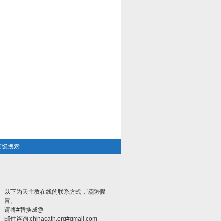
高级搜索
以下为天主教在线的联系方式，谨防假
冒。
请将#替换成@
邮件咨询:chinacath.org#gmail.com