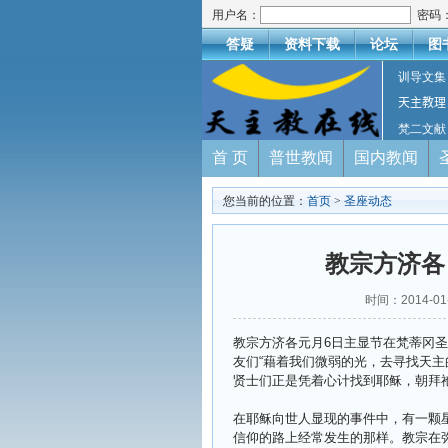
用户名：
密码
答疑
资料下载
论坛
图
训导文集
天主教理
梵二文献
首 页
普世教闻
国内教闻
您当前的位置：
首页
>
圣座动态
教宗方济各
时间：2014-
教宗方济各元月6日主显节在梵蒂冈
友们“藉着我们微弱的光，去寻找天主
贤士们正是凭着心计找到耶稣，朝拜
在耶稣向世人显现的事件中，有一颗
信仰的路上经常发生的那样。教宗在