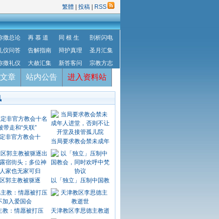
繁體
|
投稿
|
RSS
弥撒总论
再 慕 道
同 根 生
剖析闪电
礼仪问答
告解指南
辩护真理
圣月汇集
弥撒礼仪
大赦汇集
新答客问
宗教方志
文章
站内公告
进入资料站
讯
定非官方教会十
当局要求教会禁未成年
区郭主教被驱逐
以「独立」压制中国教
主教：情愿被打压
天津教区李思德主教逝