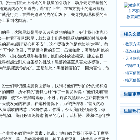
们。贤士们在天上出现的那颗星的引领下，动身去寻找基督的
跟随充满内心的那道光，遇到了上主。在东方贤士的这段旅程
生就是行走，在照亮路途的光的启发下，去寻找真理和爱的圆
教宗周
上看到这圆满。”
们的星，这颗星就是需要阅读和默想的福音，好让我们体尝耶
相关文
会一时看不到那颗星，就如贤士们遇到黑落德的阴影时所发生
的诞生感到“疑心和不安”，这个婴孩为他是危险的“对手”。教
教宗方
这个可怜的傀儡，而是做今世的君王！虽然如此，黑落德和他的
圣座驻
欲坠，担心游戏规则被推翻，他们的外貌被揭穿。建立在权
天音歌
世界都感觉到来自圣婴的挑战！黑落德甚至杀害众多婴孩。一
信德年
为恐惧摧残你的心’。正是如此：黑落德害怕了，因为害怕，他
结束信
结束信
，贤士们却仍能摆脱负面影响，找到将他们带到白冷的光和道
的圈套，所怀有的“善良心计”作了一番发挥说：“他们凭着‘善
栏目更
护信德，使它不被黑暗遮蔽。不过，许多次黑暗不也乔装改扮成
上天使发光的衣服。在这种情况下，为守护信德，‘善良的心
人鱼唱歌的诱惑，它向你说：‘你看，今天我们必须做这，做
栏目热
份礼物。我们必须凭着这‘善良的心计’，藉祈祷、爱和仁慈守护
一个非常有教育性的因素，他说：“他们教导我们不要安于度平
不断被真、善、美的事物吸引，被天主所吸引，祂就是永远更大