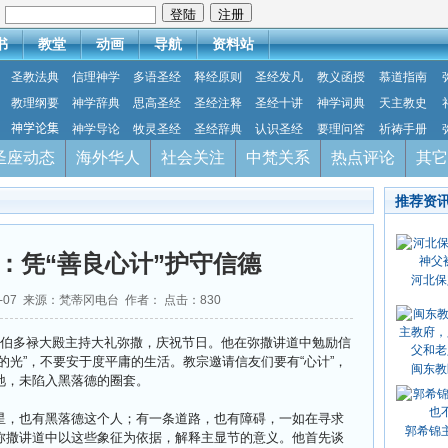
：
书
教堂
动画
导航
资料站
圣教法典
信理神学
多语圣经
释经原则
圣经发凡
教义函授
慕道指南
教理纲要
神学辞典
思高圣经
圣经注释
圣经十讲
神学词典
天主教史
神学论集
神学导论
牧灵圣经
圣经辞典
认识圣经
要理问答
祈祷手册
圣座动态
海外华人
社会关注
中梵关系
热点评论
其它
推荐资
：凭“善良心计”护守信德
河北保
01-07 来源：梵蒂冈电台 作者： 点击：
830
圣伯多禄大殿主持大礼弥撒，庆祝节日。他在弥撒讲道中勉励信
的光”，不要安于度平庸的生活。教宗邀请信友们要有“心计”，
闽东教
祂，未陷入黑落德的圈套。
星，也有黑落德这个人；有一条道路，也有障碍，一如在寻求
郭希锦
弥撒讲道中以这些象征为依据，解释主显节的意义。他首先谈