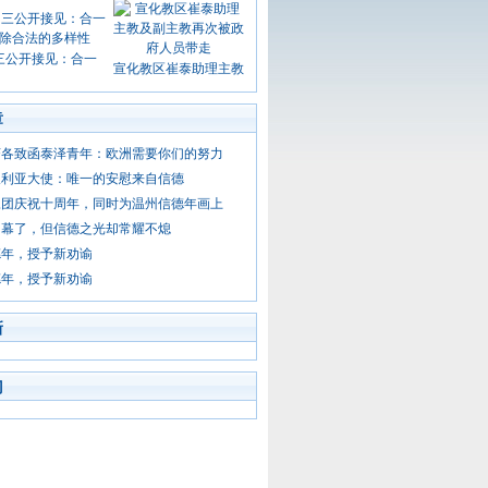
三公开接见：合一
宣化教区崔泰助理主教
章
济各致函泰泽青年：欧洲需要你们的努力
叙利亚大使：唯一的安慰来自信德
咏团庆祝十周年，同时为温州信德年画上
闭幕了，但信德之光却常耀不熄
德年，授予新劝谕
德年，授予新劝谕
新
门