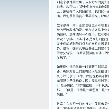
到这个事件的主角，从东方来的贤士
皓光。教宗说：“贤士们亦步亦趋地
上，象征每个人的目的地：我们的一
满。我们基督信徒在世界的光，耶稣身
教宗强调，今日基督信徒也有引领他
稣的经验和祂的爱。但在这条路上也
的那样。黑落德对一个微小、软弱婴孩
宗说：“其实，耶稣来不是为打到他
谋士们却感到他们权力的支柱在摇摇
势、成就、拥有及堕落基础上的整个
位教父曾说：‘你杀害婴孩的肉体，因
发疯了。”
如果说尘世的黑暗一时遮蔽了那颗星
路。教宗对贤士们没有陷入黑落德设下
良心计’守护了信德。我们也必须守
光明吗？圣保禄说，因为魔鬼有时穿
计’是必要的。守护住信德，不听从美
那……’但是，信德是一项恩宠，是一
信德。”
教宗在东方贤士们的行为中又找出另
庸、‘短距离沿海航行’的生活，而要