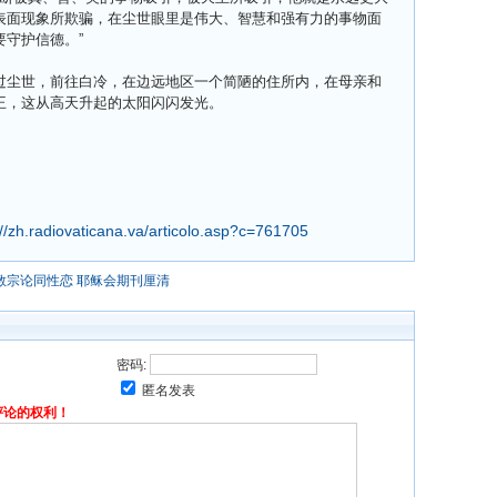
表面现象所欺骗，在尘世眼里是伟大、智慧和强有力的事物面
守护信德。”
过尘世，前往白冷，在边远地区一个简陋的住所内，在母亲和
王，这从高天升起的太阳闪闪发光。
://zh.radiovaticana.va/articolo.asp?c=761705
教宗论同性恋 耶稣会期刊厘清
密码:
匿名发表
评论的权利！