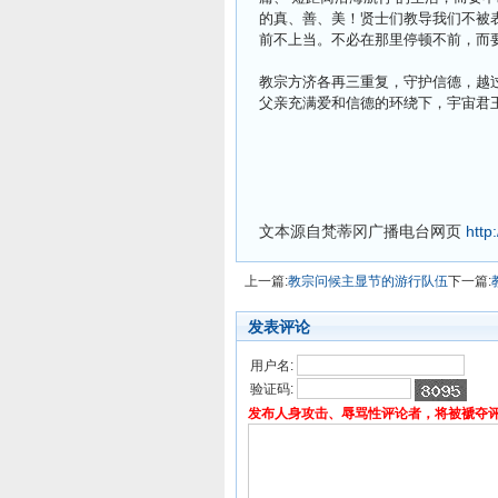
的真、善、美！贤士们教导我们不被
前不上当。不必在那里停顿不前，而要
教宗方济各再三重复，守护信德，越
父亲充满爱和信德的环绕下，宇宙君
文本源自梵蒂冈广播电台网页
http
上一篇:
教宗问候主显节的游行队伍
下一篇:
发表评论
用户名:
验证码:
发布人身攻击、辱骂性评论者，将被褫夺