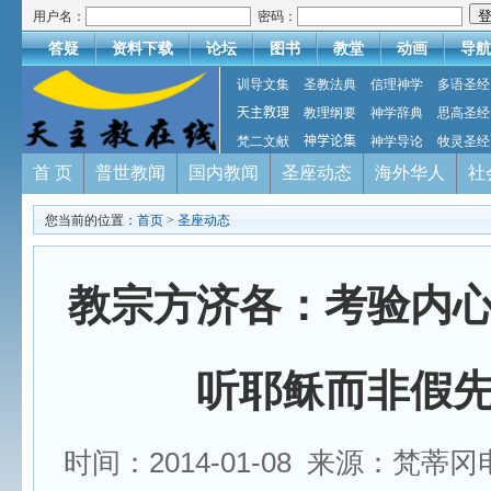
用户名：
密码：
答疑
资料下载
论坛
图书
教堂
动画
导航
训导文集
圣教法典
信理神学
多语圣经
天主教理
教理纲要
神学辞典
思高圣经
梵二文献
神学论集
神学导论
牧灵圣经
首 页
普世教闻
国内教闻
圣座动态
海外华人
社
您当前的位置：
首页
>
圣座动态
教宗方济各：考验内
听耶稣而非假
时间：2014-01-08 来源：梵蒂