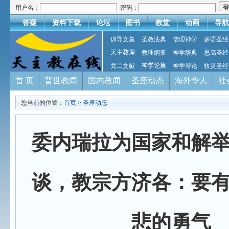
用户名：
密码：
答疑
资料下载
论坛
图书
教堂
动画
导航
训导文集
圣教法典
信理神学
多语圣经
天主教理
教理纲要
神学辞典
思高圣经
梵二文献
神学论集
神学导论
牧灵圣经
首 页
普世教闻
国内教闻
圣座动态
海外华人
社
您当前的位置：
首页
>
圣座动态
委内瑞拉为国家和解
谈，教宗方济各：要
悲的勇气