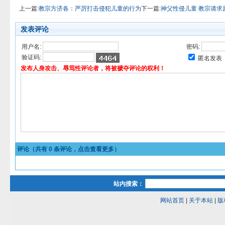
上一篇:
教宗方济各：严厉打击侵犯儿童的行为
下一篇:
神父性侵儿童 教宗请求
发表评论
用户名:
密码:
验证码:
匿名发表
发布人身攻击、辱骂性评论者，将被褫夺评论的权利！
评论（共有
0
条评论，点击查看更多）
站内搜索：
网站首页
|
关于本站
|
版