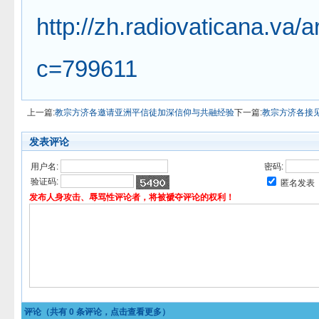
http://zh.radiovaticana.va/a
c=799611
上一篇:
教宗方济各邀请亚洲平信徒加深信仰与共融经验
下一篇:
教宗方济各接
发表评论
用户名:
密码:
验证码:
匿名发表
发布人身攻击、辱骂性评论者，将被褫夺评论的权利！
评论（共有
0
条评论，点击查看更多）