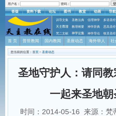
用户名：
密码：
答疑
资料下载
论坛
图书
教堂
动画
导航
训导文集
圣教法典
信理神学
多语圣经
天主教理
教理纲要
神学辞典
思高圣经
梵二文献
神学论集
神学导论
牧灵圣经
首 页
普世教闻
国内教闻
圣座动态
海外华人
社
您当前的位置：
首页
>
圣座动态
圣地守护人：请同教
一起来圣地朝
时间：2014-05-16 来源：