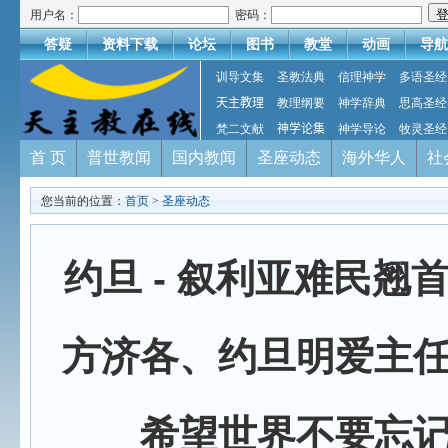
用户名：
密码：
答疑
资料下载
论坛
图书
教堂
动画
导航
训导文集
圣教法典
信理神学
多语圣经
天主教理
教理纲要
神学辞典
思高圣经
梵二文献
神学论集
神学导论
牧灵圣经
首 页
普世教闻
国内教闻
圣座动态
海外华人
社
您当前的位置：
首页
>
圣座动态
约旦 - 叙利亚难民翘
方济各、约旦明爱主
希望世界不要忘