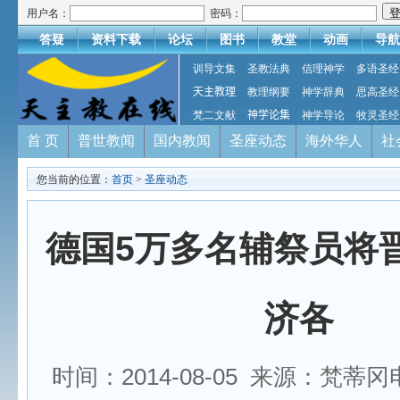
用户名：
密码：
答疑
资料下载
论坛
图书
教堂
动画
导航
训导文集
圣教法典
信理神学
多语圣经
天主教理
教理纲要
神学辞典
思高圣经
梵二文献
神学论集
神学导论
牧灵圣经
首 页
普世教闻
国内教闻
圣座动态
海外华人
社
您当前的位置：
首页
>
圣座动态
德国5万多名辅祭员将
济各
时间：2014-08-05 来源：梵蒂