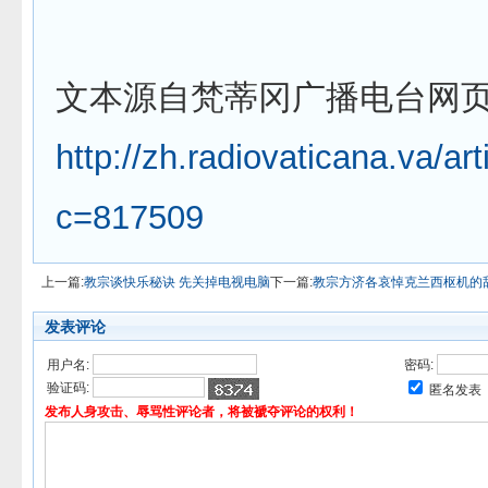
文本源自梵蒂冈广播电台网
http://zh.radiovaticana.va/ar
c=817509
上一篇:
教宗谈快乐秘诀 先关掉电视电脑
下一篇:
教宗方济各哀悼克兰西枢机的
发表评论
用户名:
密码:
验证码:
匿名发表
发布人身攻击、辱骂性评论者，将被褫夺评论的权利！