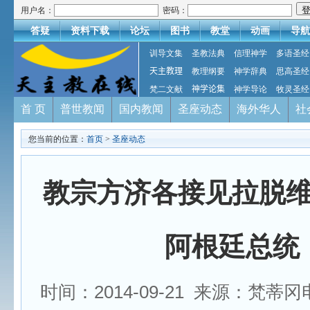
用户名：
密码：
答疑
资料下载
论坛
图书
教堂
动画
导航
训导文集
圣教法典
信理神学
多语圣经
天主教理
教理纲要
神学辞典
思高圣经
梵二文献
神学论集
神学导论
牧灵圣经
首 页
普世教闻
国内教闻
圣座动态
海外华人
社
您当前的位置：
首页
>
圣座动态
教宗方济各接见拉脱
阿根廷总统
时间：2014-09-21 来源：梵蒂