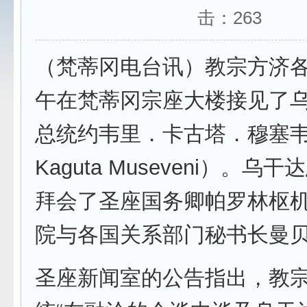
击：
263
（梵蒂冈电台讯）教宗方济各1
午在梵蒂冈宗座大楼接见了
总统约韦里．卡古塔．穆塞韦尼
Kaguta Museveni）。乌
拜会了圣座国务卿帕罗林枢
院与各国关系部门秘书长曼
圣座新闻室的公告指出，教