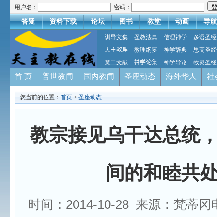
用户名：
密码：
答疑
资料下载
论坛
图书
教堂
动画
导航
训导文集
圣教法典
信理神学
多语圣经
天主教理
教理纲要
神学辞典
思高圣经
梵二文献
神学论集
神学导论
牧灵圣经
首 页
普世教闻
国内教闻
圣座动态
海外华人
社
您当前的位置：
首页
>
圣座动态
教宗接见乌干达总统
间的和睦共
时间：2014-10-28 来源：梵蒂