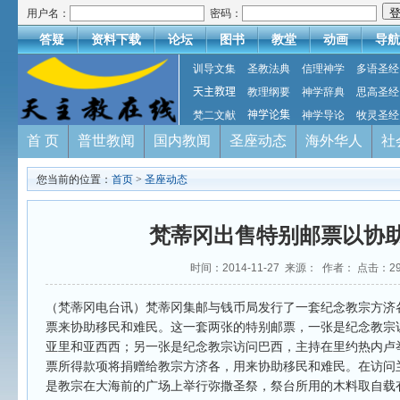
用户名：
密码：
答疑
资料下载
论坛
图书
教堂
动画
导航
训导文集
圣教法典
信理神学
多语圣经
天主教理
教理纲要
神学辞典
思高圣经
梵二文献
神学论集
神学导论
牧灵圣经
首 页
普世教闻
国内教闻
圣座动态
海外华人
社
您当前的位置：
首页
>
圣座动态
梵蒂冈出售特别邮票以协
时间：2014-11-27 来源： 作者： 点击：
2
（梵蒂冈电台讯）梵蒂冈集邮与钱币局发行了一套纪念教宗方济各
票来协助移民和难民。这一套两张的特别邮票，一张是纪念教宗
亚里和亚西西；另一张是纪念教宗访问巴西，主持在里约热内卢
票所得款项将捐赠给教宗方济各，用来协助移民和难民。在访问
是教宗在大海前的广场上举行弥撒圣祭，祭台所用的木料取自载