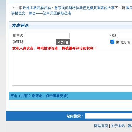
上一篇:
欧洲主教团委员会：教宗访问斯特拉斯堡是极其重要的大事
下一篇:
教宗
讲授全文：教会——迈向天国的朝圣者
发表评论
用户名:
密码:
验证码:
匿名发表
发布人身攻击、辱骂性评论者，将被褫夺评论的权利！
评论（共有
0
条评论，点击查看更多）
站内搜索：
网站首页
|
关于本站
|
版