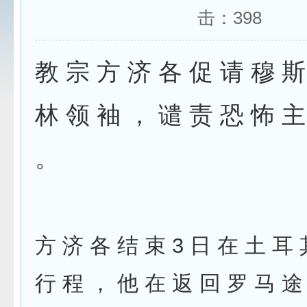
击：
398
教 宗 方 济 各 促 请 穆 斯
林 领 袖 ， 谴 责 恐 怖 主
。
方 济 各 结 束 3 日 在 土 耳
行 程 ， 他 在 返 回 罗 马 途