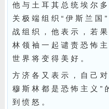
他 与 土 耳 其 总 统 埃 尔 多
关 极 端 组 织 “ 伊 斯 兰 国 
战 组 织 ， 他 表 示 ， 若 果
林 领 袖 一 起 谴 责 恐 怖 主
世 界 将 变 得 美 好 。
方 济 各 又 表 示 ， 自 己 对 
穆 斯 林 都 是 恐 怖 主 义 ” 
到 愤 怒 。