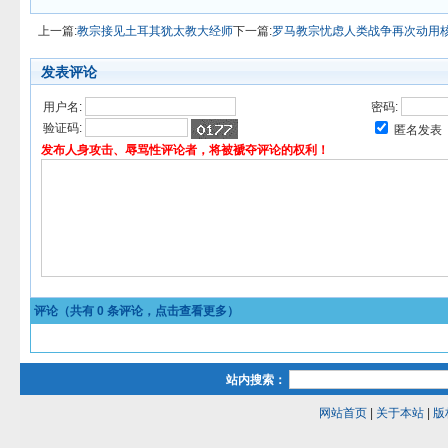
上一篇:
教宗接见土耳其犹太教大经师
下一篇:
罗马教宗忧虑人类战争再次动用
发表评论
用户名:
密码:
验证码:
匿名发表
发布人身攻击、辱骂性评论者，将被褫夺评论的权利！
评论（共有
0
条评论，点击查看更多）
站内搜索：
网站首页
|
关于本站
|
版