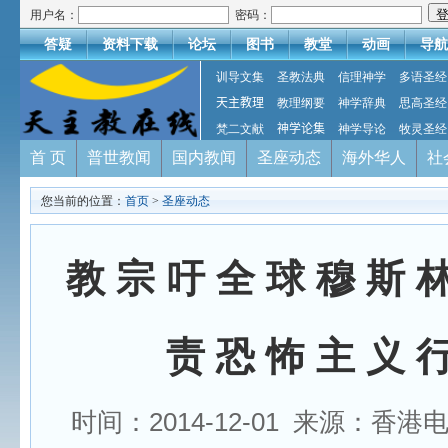
用户名：
密码：
答疑
资料下载
论坛
图书
教堂
动画
导航
训导文集
圣教法典
信理神学
多语圣经
天主教理
教理纲要
神学辞典
思高圣经
梵二文献
神学论集
神学导论
牧灵圣经
首 页
普世教闻
国内教闻
圣座动态
海外华人
社
您当前的位置：
首页
>
圣座动态
教 宗 吁 全 球 穆 斯 
责 恐 怖 主 义 
时间：2014-12-01 来源：香港