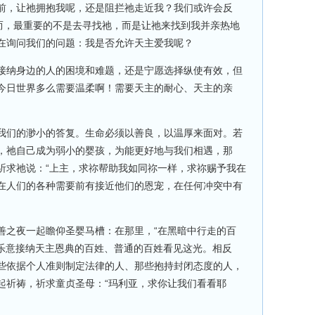
前，让祂拥抱我呢，还是阻拦祂走近我？我们或许会反
然而，最重要的不是去寻找祂，而是让祂来找到我并亲热地
在询问我们的问题：我是否允许天主爱我呢？
接纳身边的人的困境和难题，还是宁愿选择纵使有效，但
今日世界多么需要温柔啊！需要天主的耐心、天主的亲
我们的渺小的答复。生命必须以善良，以温厚来面对。若
，祂自己成为弱小的婴孩，为能更好地与我们相遇，那
祈求祂说：“上主，求祢帮助我如同祢一样，求祢赐予我在
在人们的各种需要前有接近他们的恩宠，在任何冲突中有
善之夜一起瞻仰圣婴马槽：在那里，“在黑暗中行走的百
。乐意接纳天主恩典的百姓、普通的百姓看见这光。相反
些依据个人准则制定法律的人、那些抱持封闭态度的人，
起祈祷，祈求童贞圣母：“玛利亚，求你让我们看看耶