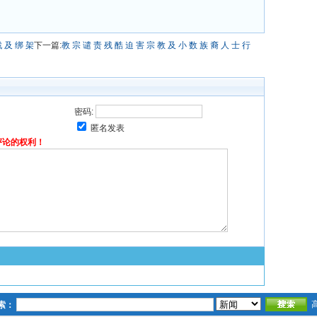
戮 及 绑 架
下一篇:
教 宗 谴 责 残 酷 迫 害 宗 教 及 小 数 族 裔 人 士 行
密码:
匿名发表
评论的权利！
索：