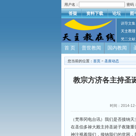
用户名：
密码
答疑
资料下载
论坛
图
训导文集
天主教理
梵二文献
首 页
普世教闻
国内教闻
您当前的位置：
首页
>
圣座动态
教宗方济各主持圣
时间：2014-1
（梵蒂冈电台讯）我们是否接纳天主
在圣伯多禄大殿主持圣诞子夜隆重
神注视着我们，接纳我们的贫困，