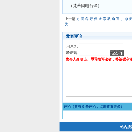
（梵蒂冈电台译）
上一篇:
方 济 各 吁 停 止 宗 教 迫 害 、 杀 
为
发表评论
用户名:
验证码:
发布人身攻击、辱骂性评论者，将被褫夺
评论（共有
0
条评论，点击查看更多）
站内搜