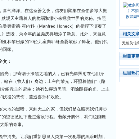
，喜气洋洋。在这圣善之夜，信友们聚集在圣伯多禄大殿
教宗周
”，默观天主藉着人的脆弱和渺小来拯救世界的奥秘。按照
雷德·霍内科（Manfred Honeck）的指挥下演奏了
人》选段，为今年的圣诞庆典增添了新意。此外，来自意
相关文
利亚和黎巴嫩的10位儿童向耶稣圣婴敬献了鲜花。他们代
无相关信
的国家。
栏目更
全文：
栏目热
道皓光；那寄居于漆黑之地的人，已有光辉照射在他们身
使，站在（牧人们）身边；上主的荣光，环照着他们”（路
们介绍救主的诞生：祂有如穿透黑暗、消除阴霾的光。上主
和奴役的悲伤，营造喜乐和欢欣。
罩大地的黑暗，来到天主的家，但我们是在照亮我们脚步
光”的望德激励下走过这段行程。若敞开胸怀，我们也能瞻
-太阳的奇事。
晚中消失。让我们重新思量人类第一次犯罪的黑暗时刻，