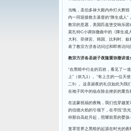
当晚，圣伯多禄大殿内外灯火辉煌
内一同迎接救主基督的“降生成人
教宗的意愿，美国匹兹堡交响乐团在曼弗
莫扎特C小调弥撒曲中的《降生成
大利、菲律宾、韩国、比利时、叙
表了教宗方济各访问过和即将访问
教宗方济各圣诞子夜隆重弥撒讲道
“在黑暗中行走的百姓，看见了一
上”（依九1）。“有上主的一位天
二9）。这圣诞夜的礼仪如此为我
在祂子民中的临在除去挫折的重负
在这蒙祝福的夜晚，我们也穿越笼
的信德火焰的引领下，在寻找“浩
仰那自高处升起，照耀前景的婴孩
笼罩世界之黑暗的起源在时光的夜