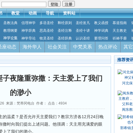
：
书
教堂
动画
导航
资料站
圣教法典
信理神学
多语圣经
释经原则
圣经发凡
教义函授
慕道指南
教理纲要
神学辞典
思高圣经
圣经注释
圣经十讲
神学词典
天主教史
神学论集
神学导论
牧灵圣经
圣经辞典
认识圣经
要理问答
祈祷手册
圣座动态
海外华人
社会关注
中梵关系
热点评论
其它
推荐资
诞子夜隆重弥撒：天主爱上了我们
河北保
的渺小
2-26 来源：梵蒂冈电台 作者： 点击：
4934
闽东教
的温柔？是否允许天主爱我们？教宗方济各12月24日晚
弥撒时向我们提出上述问题。他强调：天主用充满爱的眼
郭希锦
爱上了我们的渺小。