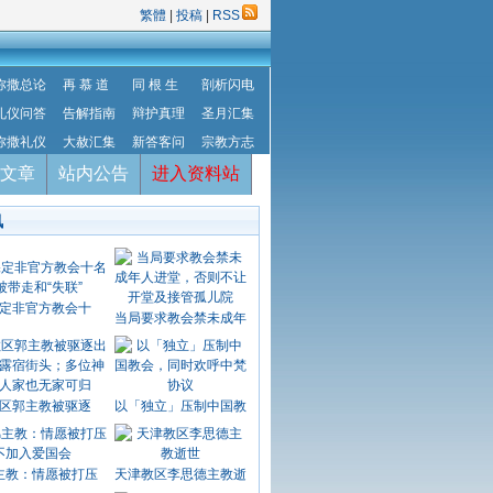
繁體
|
投稿
|
RSS
弥撒总论
再 慕 道
同 根 生
剖析闪电
礼仪问答
告解指南
辩护真理
圣月汇集
弥撒礼仪
大赦汇集
新答客问
宗教方志
文章
站内公告
进入资料站
讯
定非官方教会十
当局要求教会禁未成年
区郭主教被驱逐
以「独立」压制中国教
主教：情愿被打压
天津教区李思德主教逝