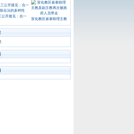
三公开接见：合一
宣化教区崔泰助理主教
章
息
新
门