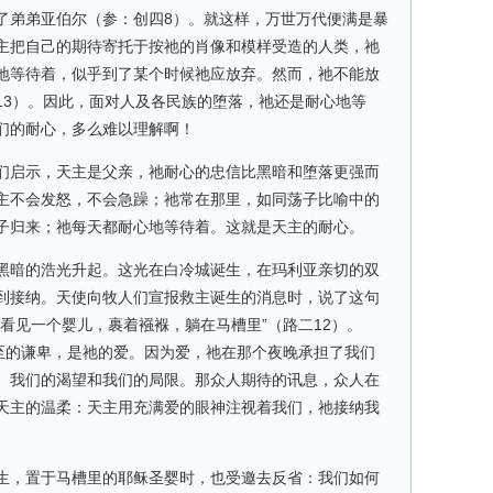
了弟弟亚伯尔（参：创四8）。就这样，万世万代便满是暴
主把自己的期待寄托于按祂的肖像和模样受造的人类，祂
地等待着，似乎到了某个时候祂应放弃。然而，祂不能放
13）。因此，面对人及各民族的堕落，祂还是耐心地等
们的耐心，多么难以理解啊！
们启示，天主是父亲，祂耐心的忠信比黑暗和堕落更强而
主不会发怒，不会急躁；祂常在那里，如同荡子比喻中的
子归来；祂每天都耐心地等待着。这就是天主的耐心。
黑暗的浩光升起。这光在白冷城诞生，在玛利亚亲切的双
到接纳。天使向牧人们宣报救主诞生的消息时，说了这句
看见一个婴儿，裹着襁褓，躺在马槽里”（路二12）。
极至的谦卑，是祂的爱。因为爱，祂在那个夜晚承担了我们
、我们的渴望和我们的局限。那众人期待的讯息，众人在
天主的温柔：天主用充满爱的眼神注视着我们，祂接纳我
生，置于马槽里的耶稣圣婴时，也受邀去反省：我们如何