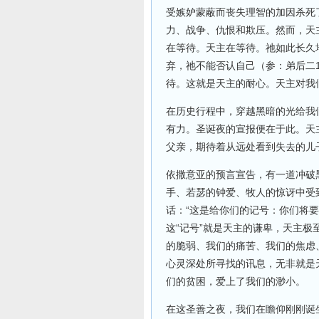
受嫉妒蒙蔽而丧失理智的加因杀死
力、战争、仇恨和欺压。然而，天
在等待。天主在等待。祂如此长久
弃，祂不能否认自己（参：弟后二
待。这就是天主的耐心。天主对我
在历史行程中，穿越黑暗的光给我
有力。圣诞夜的宣报便在于此。天
父亲，期待着从远处看到失去的儿
依撒意亚的预言宣告，有一道冲破
手、若瑟的钟爱、牧人的惊讶中受
话：“这是给你们的记号：你们将要
这“记号”就是天主的谦卑，天主
的脆弱、我们的痛苦、我们的焦虑
心灵深处所寻找的讯息，无非就是
们的贫困，爱上了我们的渺小。
在这圣善之夜，我们在瞻仰刚刚诞