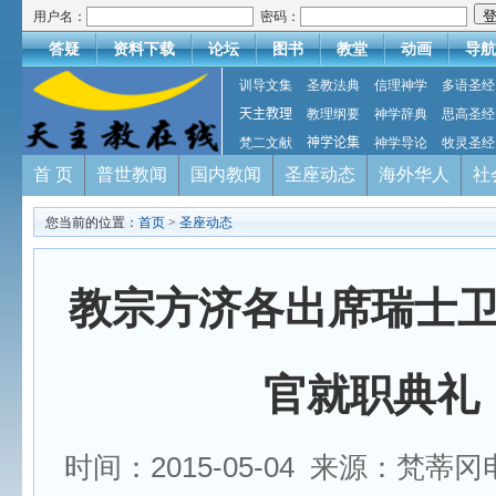
用户名：
密码：
答疑
资料下载
论坛
图书
教堂
动画
导航
训导文集
圣教法典
信理神学
多语圣经
天主教理
教理纲要
神学辞典
思高圣经
梵二文献
神学论集
神学导论
牧灵圣经
首 页
普世教闻
国内教闻
圣座动态
海外华人
社
您当前的位置：
首页
>
圣座动态
教宗方济各出席瑞士
官就职典礼
时间：2015-05-04 来源：梵蒂