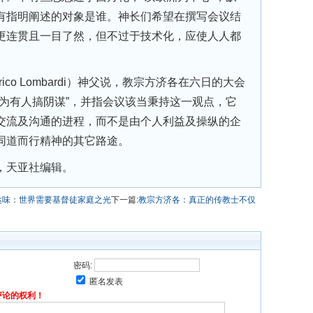
有指明阐述的对象是谁。神长们希望在撰写会议结
更连贯且一目了然，但不过于技术化，应使人人都
co Lombardi）神父说，教宗方济各在六日的大会
认为有人搞阴谋”，并指会议该当秉持这一观点，它
交流及沟通的进程，而不是由个人利益及操纵的企
同道而行精神的其它路途。
，天亚社编辑。
达味：世界需要基督徒家庭之光
下一篇:
教宗方济各：真正的传教士不仅
密码:
匿名发表
评论的权利！