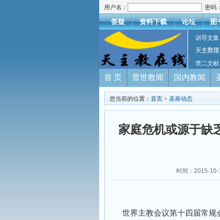
用户名：
密码
答疑
资料下载
论坛
图
训导文集
天主教理
梵二文献
首 页
普世教闻
国内教闻
您当前的位置：
首页
>
圣座动态
家庭危机或源于缺
时间：2015-10
世界主教会议第十四届常规会