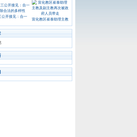
三公开接见：合一
宣化教区崔泰助理主教
章
息
新
门