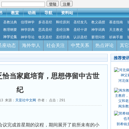
：
书
教堂
动画
导航
资料站
圣教法典
信理神学
多语圣经
释经原则
圣经发凡
教义函授
慕道指南
教理纲要
神学辞典
思高圣经
圣经注释
圣经十讲
神学词典
天主教史
神学论集
神学导论
牧灵圣经
圣经辞典
认识圣经
要理问答
祈祷手册
圣座动态
海外华人
社会关注
中梵关系
热点评论
其它
推荐资
乏恰当家庭培育，思想停留中古世
河北保
纪
-13 来源：
天亚社中文网
作者： 点击：
291
闽东教
郭希锦
议完成首星期的议程，期间展开了前所未有的小