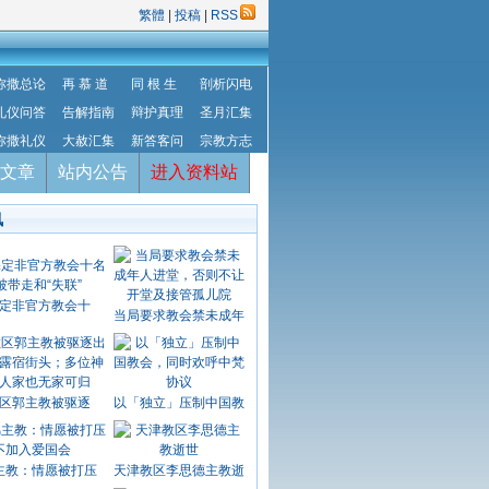
繁體
|
投稿
|
RSS
弥撒总论
再 慕 道
同 根 生
剖析闪电
礼仪问答
告解指南
辩护真理
圣月汇集
弥撒礼仪
大赦汇集
新答客问
宗教方志
文章
站内公告
进入资料站
讯
定非官方教会十
当局要求教会禁未成年
区郭主教被驱逐
以「独立」压制中国教
主教：情愿被打压
天津教区李思德主教逝