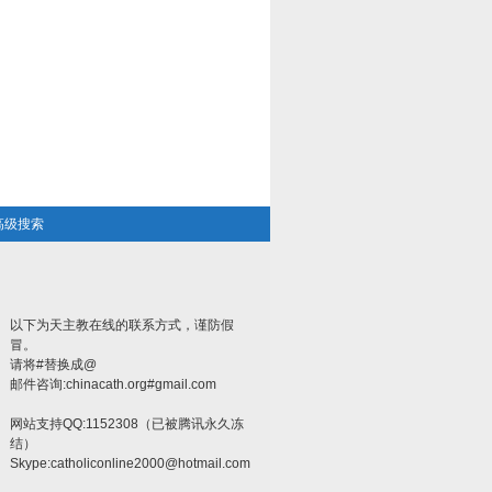
高级搜索
以下为天主教在线的联系方式，谨防假
冒。
请将#替换成@
邮件咨询:chinacath.org#gmail.com
网站支持QQ:1152308（已被腾讯永久冻
结）
Skype:
catholiconline2000@hotmail.com