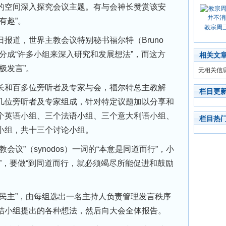
的空间深入探究会议主题。有与会神长赞赏该安
有趣”。
教宗周
道，世界主教会议特别秘书福尔特（Bruno
议分成“许多小组来深入研究和发展想法”，而这方
相关文
极发言”。
无相关信
和百多位旁听者及专家与会，福尔特总主教解
栏目更
几位旁听者及专家组成，针对特定议题加以分享和
个英语小组、三个法语小组、三个意大利语小组、
栏目热
小组，共十三个讨论小组。
议”（synodos）一词的“本意是同道而行”，小
”，要做“到同道而行，就必须竭尽所能促进和鼓励
主”，由每组选出一名主持人负责管理发言秩序
结小组提出的各种想法，然后向大会全体报告。