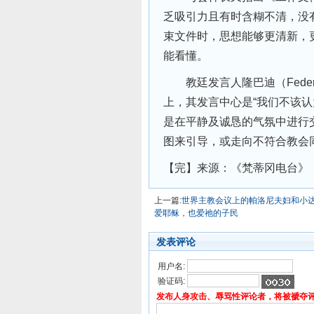
乏吸引力且有时含糊不清，没
束文件时，思想能够更清新，
能看懂。
教廷发言人隆巴迪（Federi
上，其发言中心是“我们不该
是在平静及诚恳的气氛中进行
图来引导，或走向不符合教会
【完】来源：《梵蒂冈电台》
上一篇:
世界主教会议上的帕洛尼夫妇和小
爱耶稣，也爱祂的子民
发表评论
用户名:
验证码:
发布人身攻击、辱骂性评论者，将被褫夺