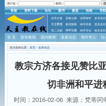
用户名：
密码：
答疑
资料下载
论坛
图书
教堂
动画
导航
训导文集
圣教法典
信理神学
多语圣经
天主教理
教理纲要
神学辞典
思高圣经
梵二文献
神学论集
神学导论
牧灵圣经
首 页
普世教闻
国内教闻
圣座动态
海外华人
社
您当前的位置：
首页
>
圣座动态
教宗方济各接见赞比
切非洲和平进
时间：2016-02-06 来源：梵蒂