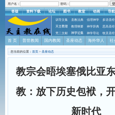
用户名：
密码：
答疑
资料下载
论坛
图书
教堂
动画
导航
训导文集
圣教法典
信理神学
多语圣经
天主教理
教理纲要
神学辞典
思高圣经
梵二文献
神学论集
神学导论
牧灵圣经
首 页
普世教闻
国内教闻
圣座动态
海外华人
社
您当前的位置：
首页
>
圣座动态
教宗会晤埃塞俄比亚
教：放下历史包袱，
新时代