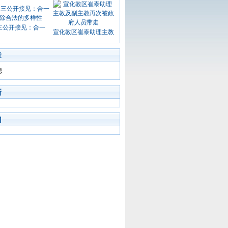
三公开接见：合一
宣化教区崔泰助理主教
章
息
新
门