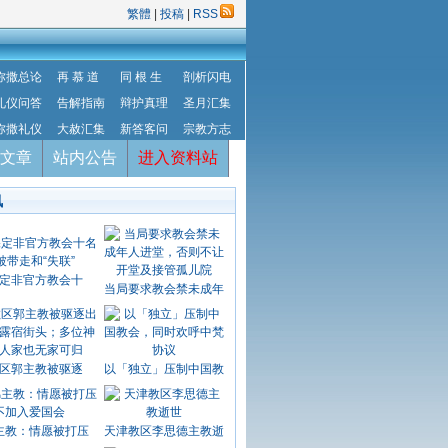
繁體
|
投稿
|
RSS
弥撒总论
再 慕 道
同 根 生
剖析闪电
礼仪问答
告解指南
辩护真理
圣月汇集
弥撒礼仪
大赦汇集
新答客问
宗教方志
文章
站内公告
进入资料站
讯
定非官方教会十
当局要求教会禁未成年
区郭主教被驱逐
以「独立」压制中国教
主教：情愿被打压
天津教区李思德主教逝