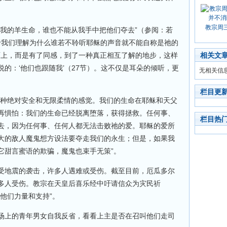
教宗周
与我的羊生命，谁也不能从我手中把他们夺去”（参阅：若
助于我们理解为什么谁若不聆听耶稣的声音就不能自称是祂的
表面上，而是有了同感，到了一种真正相互了解的地步，这样
相关文
的：‘他们也跟随我’（27节）。这不仅是耳朵的倾听，更
无相关信
栏目更
一种绝对安全和无限柔情的感觉。我们的生命在耶稣和天父
再惧怕：我们的生命已经脱离堕落，获得拯救。任何事、
栏目热
去，因为任何事、任何人都无法击败祂的爱。耶稣的爱所
大的敌人魔鬼想方设法要夺走我们的永生；但是，如果我
它甜言蜜语的欺骗，魔鬼也束手无策”。
受地震的袭击，许多人遇难或受伤。截至目前，厄瓜多尔
00多人受伤。教宗在天皇后喜乐经中吁请信众为灾民祈
他们力量和支持”。
场上的青年男女自我反省，看看上主是否在召叫他们走司