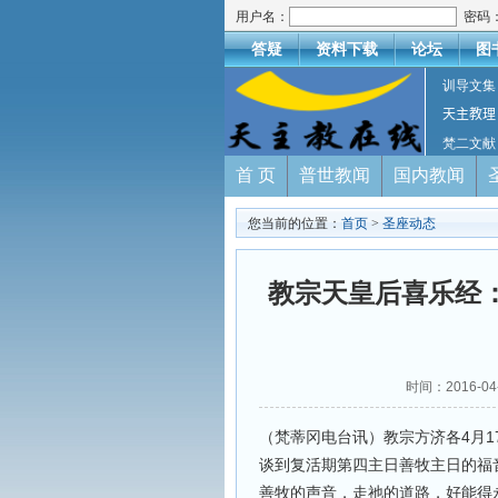
用户名：
密码
答疑
资料下载
论坛
图
训导文集
天主教理
梵二文献
首 页
普世教闻
国内教闻
您当前的位置：
首页
>
圣座动态
教宗天皇后喜乐经
时间：2016-
（梵蒂冈电台讯）教宗方济各4月
谈到复活期第四主日善牧主日的福
善牧的声音，走祂的道路，好能得