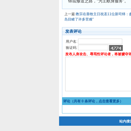
铎或修道之路，“为主献身服务”。
上一篇:
教宗在善牧主日祝圣11位新司铎：
岛目睹了许多苦难”
发表评论
用户名:
验证码:
发布人身攻击、辱骂性评论者，将被褫夺
评论（共有
0
条评论，点击查看更多）
站内搜