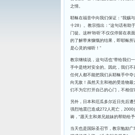
之情。
耶稣在福音中向我们保证：“我赐
十28）。教宗指出：“这句话有
门徒。这种‘聆听’不仅仅停留在
的了解带来慷慨的结果，即耶稣所说
是心灵的倾听！”
教宗继续说，这句话也“带给我们
手中是绝对安全的。因此，我们不
任何人都不能把我们从耶稣手中夺
向无敌！虽然天主和祂的受造物最
们不为它打开自己的心门，不相信
另外，日本和厄瓜多尔近日先后遭
强烈地震已造成272人死亡，20
祷，“愿天主和弟兄姐妹的帮助给予
当天也是国际圣召节，教宗勉励广