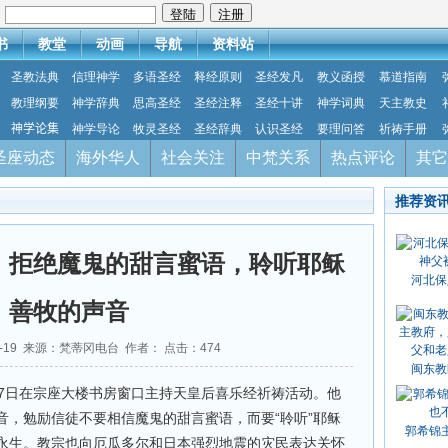
：
书
教堂
动画
导航
资料站
圣教法典
信理神学
多语圣经
释经原则
圣经发凡
教义函授
慕道指南
教理纲要
神学辞典
思高圣经
圣经注释
圣经十讲
神学词典
天主教史
神学论集
神学导论
牧灵圣经
圣经辞典
认识圣经
要理问答
祈祷手册
圣座动态
海外华人
社会关注
中梵关系
热点评论
其它
推荐资
：拒绝魔鬼的甜言蜜语，聆听耶稣
河北保
善牧的声音
04-19 来源：梵蒂冈电台 作者： 点击：
474
闽东教
17日在宗座大楼书房窗口主持天皇后喜乐经祈祷活动。他
音，勉励信徒不要相信魔鬼的甜言蜜语，而要“聆听”耶稣
郭希锦
永生。教宗也向厄瓜多尔和日本强烈地震的灾民表达关怀