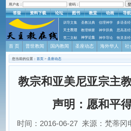
用户名：
密码：
答疑
资料下载
论坛
图书
教堂
动画
导航
训导文集
圣教法典
信理神学
多语圣经
天主教理
教理纲要
神学辞典
思高圣经
梵二文献
神学论集
神学导论
牧灵圣经
首 页
普世教闻
国内教闻
圣座动态
海外华人
社
您当前的位置：
首页
>
圣座动态
教宗和亚美尼亚宗主
声明：愿和平
时间：2016-06-27 来源：梵蒂