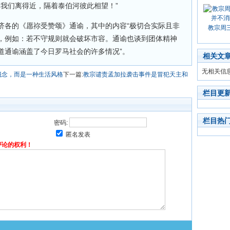
，我们离得近，隔着泰伯河彼此相望！”
济各的《愿祢受赞颂》通谕，其中的内容“极切合实际且非
教宗周
，例如：若不守规则就会破坏市容。通谕也谈到团体精神
道通谕涵盖了今日罗马社会的许多情况”。
相关文
无相关信
概念，而是一种生活风格
下一篇:
教宗谴责孟加拉袭击事件是冒犯天主和
栏目更
栏目热
密码:
匿名发表
评论的权利！