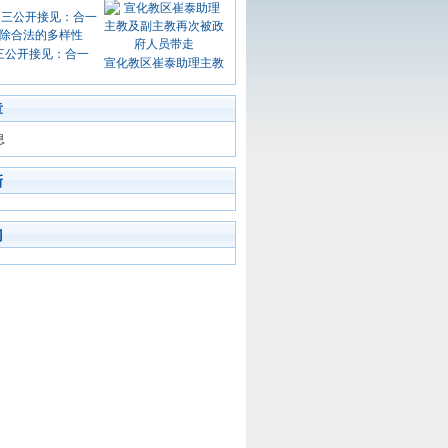
三公开接见：合一
宣化教区崔泰助理主教
章
息
新
门