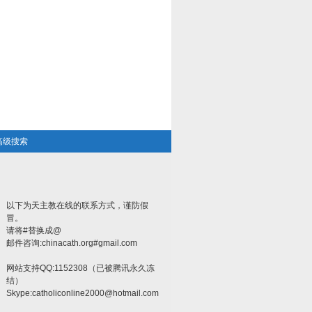
高级搜索
以下为天主教在线的联系方式，谨防假
冒。
请将#替换成@
邮件咨询:chinacath.org#gmail.com
网站支持QQ:1152308（已被腾讯永久冻
结）
Skype:
catholiconline2000@hotmail.com