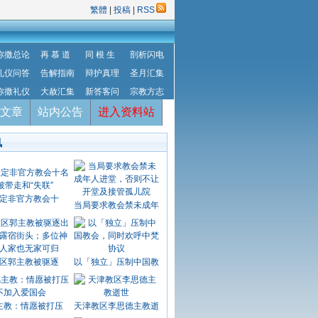
繁體
|
投稿
|
RSS
弥撒总论
再 慕 道
同 根 生
剖析闪电
礼仪问答
告解指南
辩护真理
圣月汇集
弥撒礼仪
大赦汇集
新答客问
宗教方志
文章
站内公告
进入资料站
讯
定非官方教会十
当局要求教会禁未成年
区郭主教被驱逐
以「独立」压制中国教
主教：情愿被打压
天津教区李思德主教逝