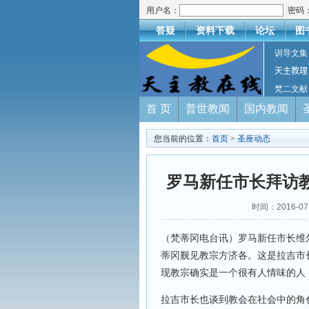
用户名：
密码
答疑
资料下载
论坛
图
训导文集
天主教理
梵二文献
首 页
普世教闻
国内教闻
您当前的位置：
首页
>
圣座动态
罗马新任市长拜访
时间：2016-
（梵蒂冈电台讯）罗马新任市长维尔吉尼
蒂冈觐见教宗方济各。这是拉吉市
现教宗确实是一个很有人情味的人
拉吉市长也谈到教会在社会中的角