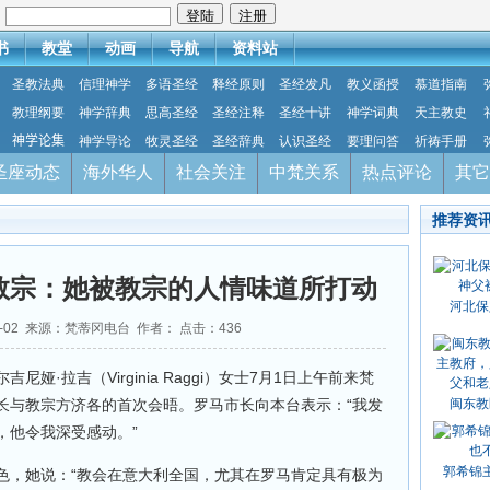
：
书
教堂
动画
导航
资料站
圣教法典
信理神学
多语圣经
释经原则
圣经发凡
教义函授
慕道指南
教理纲要
神学辞典
思高圣经
圣经注释
圣经十讲
神学词典
天主教史
神学论集
神学导论
牧灵圣经
圣经辞典
认识圣经
要理问答
祈祷手册
圣座动态
海外华人
社会关注
中梵关系
热点评论
其它
推荐资
教宗：她被教宗的人情味道所打动
河北保
07-02 来源：梵蒂冈电台 作者： 点击：
436
娅·拉吉（Virginia Raggi）女士7月1日上午前来梵
长与教宗方济各的首次会晤。罗马市长向本台表示：“我发
闽东教
，他令我深受感动。”
郭希锦
色，她说：“教会在意大利全国，尤其在罗马肯定具有极为