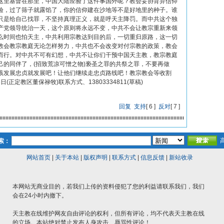
这里基督在那里，中国大陆应验了这件事国外呢？教会妥协背弃信仰
验，过了筛子就露馅了，你的信仰建在沙地等不是好地里的种子。谁
只是给自己找罪，不坚持真理正义，就是呼天主降罚。而中共这个独
产党领导统治一天，这个原则将永远不变，中共不会让教宗重新来领
么时间也怕天主，中共利用宗教达到目的后，一切重归原路，这一切
教会教宗教庭无论怎样努力，中共也不会改变对付宗教的政策，教会
而行。对中共不可有幻想，中共不让你们干预中国天主教，教宗教庭
己的同伴了，(招致荒凉可憎之物)亵圣之罪的共祭之罪，不要再做
该发展忠贞就发展吧！让他们继续走忠贞路线吧！教宗教会等收割
(正定教区董保禄牧)联系方式、13803334811(草稿)
回复
支持
[
6
]
反对
[
7
]
索：
网站首页
|
关于本站
|
版权声明
|
联系方式
|
信息反馈
|
新站收录
本网站无商业目的，若我们上传的资料侵犯了您的利益请联系我们，我们
会在24小时内撤下。
天主教在线维护网友自由评论的权利，但所有评论，均不代表天主教在线
的立场。本站绝对禁止发布人身攻击、辱骂性评论！