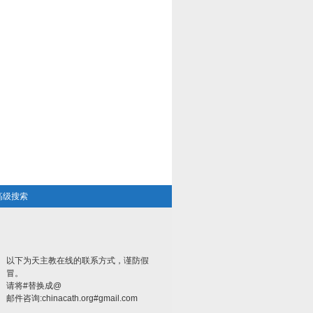
高级搜索
以下为天主教在线的联系方式，谨防假
冒。
请将#替换成@
邮件咨询:chinacath.org#gmail.com