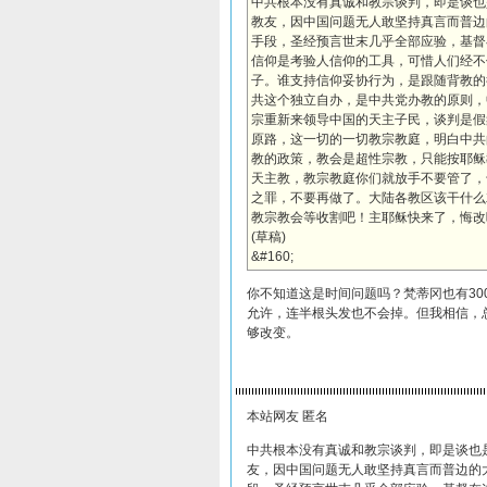
中共根本没有真诚和教宗谈判，即是谈也
教友，因中国问题无人敢坚持真言而普边
手段，圣经预言世末几乎全部应验，基督
信仰是考验人信仰的工具，可惜人们经不
子。谁支持信仰妥协行为，是跟随背教的
共这个独立自办，是中共党办教的原则，
宗重新来领导中国的天主子民，谈判是假
原路，这一切的一切教宗教庭，明白中共
教的政策，教会是超性宗教，只能按耶稣
天主教，教宗教庭你们就放手不要管了，
之罪，不要再做了。大陆各教区该干什么
教宗教会等收割吧！主耶稣快来了，悔改吧！2
(草稿)
&#160;
你不知道这是时间问题吗？梵蒂冈也有3
允许，连半根头发也不会掉。但我相信，
够改变。
本站网友 匿名
中共根本没有真诚和教宗谈判，即是谈也
友，因中国问题无人敢坚持真言而普边的