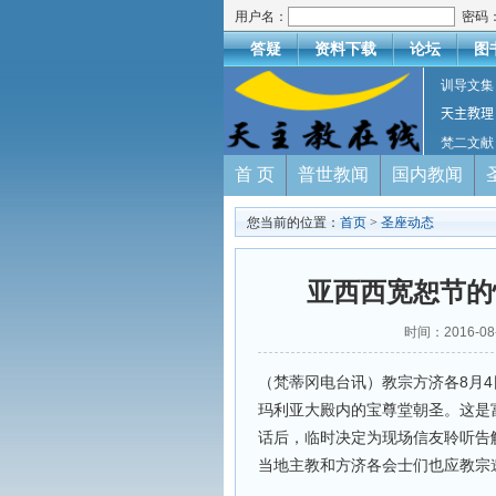
用户名：
密码
答疑
资料下载
论坛
图
训导文集
天主教理
梵二文献
首 页
普世教闻
国内教闻
您当前的位置：
首页
>
圣座动态
亚西西宽恕节的
时间：2016-
（梵蒂冈电台讯）教宗方济各8月4
玛利亚大殿内的宝尊堂朝圣。这是
话后，临时决定为现场信友聆听告
当地主教和方济各会士们也应教宗