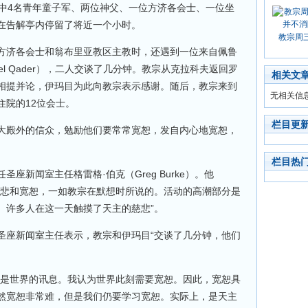
其中4名青年童子军、两位神父、一位方济各会士、一位坐
在告解亭内停留了将近一个小时。
教宗周
方济各会士和翁布里亚教区主教时，还遇到一位来自佩鲁
el Qader），二人交谈了几分钟。教宗从克拉科夫返回罗
相关文
相提并论，伊玛目为此向教宗表示感谢。随后，教宗来到
无相关信
住院的12位会士。
栏目更
大殿外的信众，勉励他们要常常宽恕，发自内心地宽恕，
栏目热
座新闻室主任格雷格·伯克（Greg Burke）。他
慈悲和宽恕，一如教宗在默想时所说的。活动的高潮部分是
。许多人在这一天触摸了天主的慈悲”。
圣座新闻室主任表示，教宗和伊玛目“交谈了几分钟，他们
恕是世界的讯息。我认为世界此刻需要宽恕。因此，宽恕具
然宽恕非常难，但是我们仍要学习宽恕。实际上，是天主