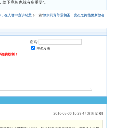
，给予宽恕也就有多重要”。
声，在人群中宣讲慈悲
下一篇:
教宗到寳尊堂朝圣：宽恕之路能更新教会
密码:
匿名发表
评论的权利！
2016-08-06 10:29:47 发表
[2 楼]