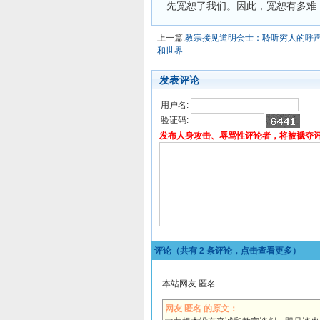
先宽恕了我们。因此，宽恕有多难
上一篇:
教宗接见道明会士：聆听穷人的呼
和世界
发表评论
用户名:
验证码:
发布人身攻击、辱骂性评论者，将被褫夺
评论（共有
2
条评论，点击查看更多）
本站网友 匿名
网友 匿名 的原文：