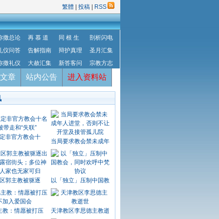
繁體
|
投稿
|
RSS
弥撒总论
再 慕 道
同 根 生
剖析闪电
礼仪问答
告解指南
辩护真理
圣月汇集
弥撒礼仪
大赦汇集
新答客问
宗教方志
文章
站内公告
进入资料站
讯
定非官方教会十
当局要求教会禁未成年
区郭主教被驱逐
以「独立」压制中国教
主教：情愿被打压
天津教区李思德主教逝