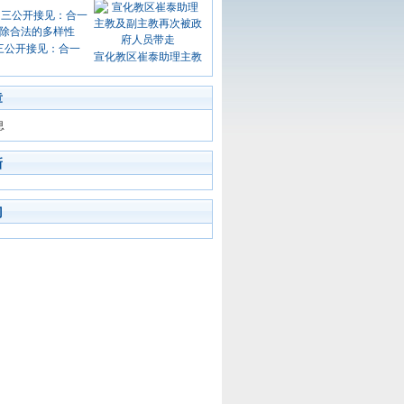
三公开接见：合一
宣化教区崔泰助理主教
章
息
新
门