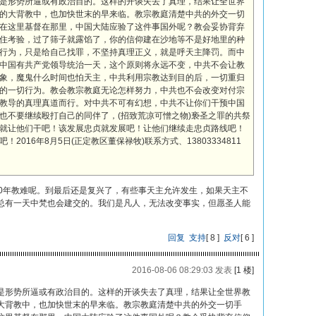
是形势所逼或有政治目的。这样的开谈失去了真理，结果让全世界
的大背教中，也加快世末的早来临。教宗教庭清楚中共的外交一切
在这里基督在那里，中国大陆应验了这件事国外呢？教会妥协背弃
住考验，过了筛子就露馅了，你的信仰建在沙地等不是好地里的种
行为，只是给自己找罪，不坚持真理正义，就是呼天主降罚。而中
中国有共产党领导统治一天，这个原则将永远不变，中共不会让教
象，魔鬼什么时间也怕天主，中共利用宗教达到目的后，一切重归
的一切行为。教会教宗教庭无论怎样努力，中共也不会改变对付宗
教导的真理真道而行。对中共不可有幻想，中共不让你们干预中国
也不要继续殴打自己的同伴了，(招致荒凉可憎之物)亵圣之罪的共祭
就让他们干吧！该发展忠贞就发展吧！让他们继续走忠贞路线吧！
016年8月5日(正定教区董保禄牧)联系方式、13803334811
00年教难呢。到最后还是复兴了，有些事天主允许发生，如果天主不
总有一天中梵也会建交的。我们是凡人，无法改变事实，但愿圣人能
回复
支持
[
8
]
反对
[
6
]
2016-08-06 08:29:03 发表
[1 楼]
是形势所逼或有政治目的。这样的开谈失去了真理，结果让全世界教
大背教中，也加快世末的早来临。教宗教庭清楚中共的外交一切手