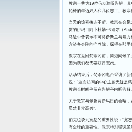
教宗一共为19位信友聆听告解，
轮椅的年迈妇人和几位志工。教宗
当天的惊喜接连不断。教宗在会见
贾的伊玛目阿卜杜勒·卡迪尔（Abd
马途中曾表示不可将伊斯兰与暴力
方济各会院的疗养院，探望在那里
教宗在返回梵蒂冈前，简短问候了
因为我们都需要获得宽恕。
活动结束后，梵蒂冈电台采访了新任圣
说：“这次访问的中心主题无疑是
教宗长时间停留在告解亭内听告解
关于教宗与佩鲁贾伊玛目的会晤，
显然非常高兴”。
伯克也谈到宽恕的重要性说：“宽
有全球的重要性。教宗特别强调虽