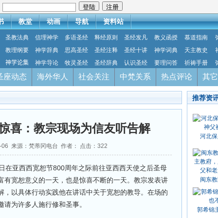
：
书
教堂
动画
导航
资料站
圣教法典
信理神学
多语圣经
释经原则
圣经发凡
教义函授
慕道指南
教理纲要
神学辞典
思高圣经
圣经注释
圣经十讲
神学词典
天主教史
神学论集
神学导论
牧灵圣经
圣经辞典
认识圣经
要理问答
祈祷手册
圣座动态
海外华人
社会关注
中梵关系
热点评论
其它
推荐资
惊喜：教宗现场为信友听告解
河北保
08-06 来源：梵蒂冈电台 作者： 点击：
322
日在亚西西宽恕节800周年之际前往亚西西天使之后圣母
富有宽恕意义的一天，也是惊喜不断的一天。教宗发表讲
闽东教
解，以具体行动实践他在讲话中关于宽恕的教导。在场的
邀请为许多人施行修和圣事。
郭希锦