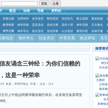
：
书
教堂
动画
导航
资料站
圣教法典
信理神学
多语圣经
释经原则
圣经发凡
教义函授
慕道指南
教理纲要
神学辞典
思高圣经
圣经注释
圣经十讲
神学词典
天主教史
神学论集
神学导论
牧灵圣经
圣经辞典
认识圣经
要理问答
祈祷手册
圣座动态
海外华人
社会关注
中梵关系
热点评论
其它
推荐资
信友诵念三钟经：为你们信赖的
河北保
，这是一种荣幸
10-03 来源：梵蒂冈电台 作者： 点击：
213
闽东教
月2主日上午抵达阿塞拜疆首都巴库后，在圣母无染原罪堂
钟经。
郭希锦