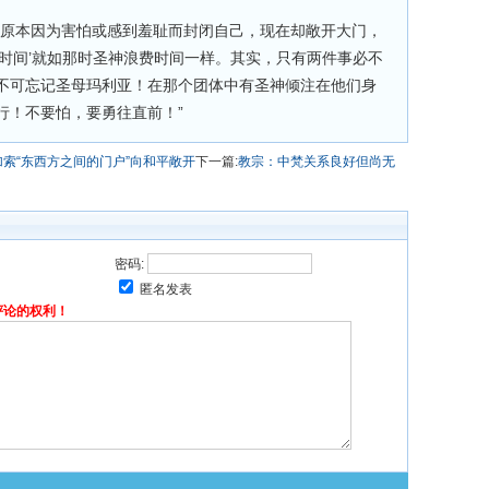
，原本因为害怕或感到羞耻而封闭自己，现在却敞开大门，
费时间’就如那时圣神浪费时间一样。其实，只有两件事必不
不可忘记圣母玛利亚！在那个团体中有圣神倾注在他们身
行！不要怕，要勇往直前！”
索“东西方之间的门户”向和平敞开
下一篇:
教宗：中梵关系良好但尚无
密码:
匿名发表
评论的权利！