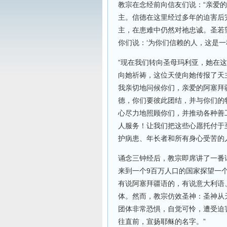
教宗在念经前向信友们说：“亲爱
主。信德在这里经过多年的迫害后
主，在患难中仍然对祂忠诚。圣若
你们说：‘为你们信赖的人，这是一
“现在我们转向圣母玛利亚，她在
向她祈祷，这位天使向她传报了天
我亲切地问候你们，亲爱的阿塞拜
德，你们要彼此团结，并与你们的
心尽力地照顾你们，并推动各种善
人服务！让我们把这些心愿托付于
护病患、年长者和所有身心受苦的
诵念三钟经后，教宗即席讲了一番
来到一个9百万人口的国家探望一个
有说阿塞拜疆语的，有说意大利语
体。然而，教宗仿效圣神：圣神从
团体非常恐惧，自觉可怜，遭受迫
往直前，宣扬耶稣的名字。”