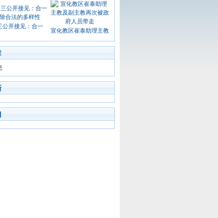
三公开接见：合一
宣化教区崔泰助理主教
章
息
新
门