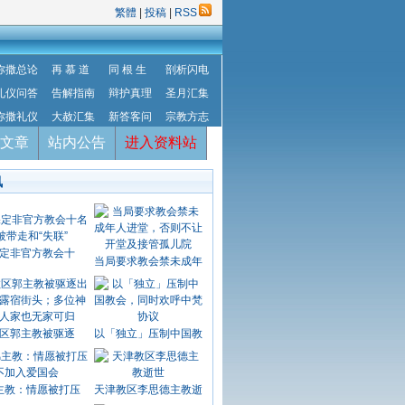
繁體
|
投稿
|
RSS
弥撒总论
再 慕 道
同 根 生
剖析闪电
礼仪问答
告解指南
辩护真理
圣月汇集
弥撒礼仪
大赦汇集
新答客问
宗教方志
文章
站内公告
进入资料站
讯
定非官方教会十
当局要求教会禁未成年
区郭主教被驱逐
以「独立」压制中国教
主教：情愿被打压
天津教区李思德主教逝