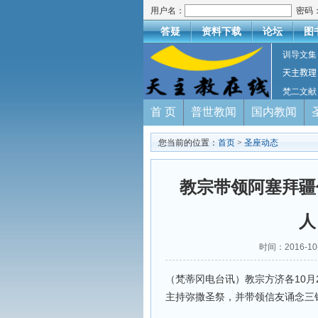
用户名：
密码
答疑
资料下载
论坛
图
训导文集
天主教理
梵二文献
首 页
普世教闻
国内教闻
您当前的位置：
首页
>
圣座动态
教宗带领阿塞拜疆
人
时间：2016-
（梵蒂冈电台讯）教宗方济各10
主持弥撒圣祭，并带领信友诵念三