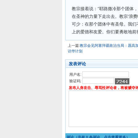
教宗接着说：“耶路撒冷那个团体
在圣神的力量下走出去。教宗‘浪
可少：在那个团体中有圣母。我们
上的爱德和友爱。你们要勇敢地前
上一篇:
教宗会见阿塞拜疆政治当局：愿高加
访华计划
发表评论
用户名:
验证码:
发布人身攻击、辱骂性评论者，将被褫夺
评论（共有
0
条评论，点击查看更多）