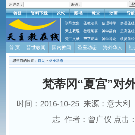
用户名：
密码：
答疑
资料下载
论坛
图书
教堂
动画
导航
训导文集
圣教法典
信理神学
多语圣经
天主教理
教理纲要
神学辞典
思高圣经
梵二文献
神学论集
神学导论
牧灵圣经
首 页
普世教闻
国内教闻
圣座动态
海外华人
社
您当前的位置：
首页
>
圣座动态
梵蒂冈“夏宫”对
时间：2016-10-25 来源：意
志 作者：曾广仪 点击