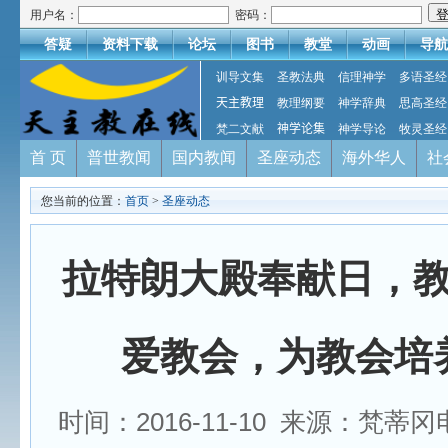
用户名：
密码：
答疑
资料下载
论坛
图书
教堂
动画
导航
训导文集
圣教法典
信理神学
多语圣经
天主教理
教理纲要
神学辞典
思高圣经
梵二文献
神学论集
神学导论
牧灵圣经
首 页
普世教闻
国内教闻
圣座动态
海外华人
社
您当前的位置：
首页
>
圣座动态
拉特朗大殿奉献日，
爱教会，为教会培
时间：2016-11-10 来源：梵蒂