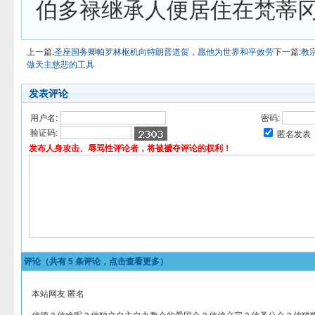
伯多禄继承人便居住在梵蒂
上一篇:
圣座国务卿帕罗林枢机向特朗普道贺，愿他为世界和平效劳
下一篇:
教
做天主慈悲的工具
发表评论
用户名:
密码:
验证码:
匿名发表
发布人身攻击、辱骂性评论者，将被褫夺评论的权利！
评论（共有
5
条评论，点击查看更多）
本站网友 匿名