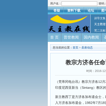
用户名：
密码
答疑
资料下载
论坛
图
训导文集
天主教理
梵二文献
首 页
普世教闻
国内教闻
您当前的位置：
首页
>
圣座动态
教宗方济各任命
时间：2016-
（梵蒂冈电台讯）教宗方济各12月21日
印度尼西亚新当（Sintang）教区
新主教西丁是方济各加布遣会士，1954
入方济各加布遣会，1982年7月1