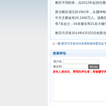
教区不同职务，自2012年起担任
新当教区成立於1961年，从属坤甸总
中天主教徒有25.2400万人。该
有7名会士，64名修女和21名大修
教宗方济各2014年6月3日任命新
上一篇:
教宗方济各访问圣座新福传委员会
发表评论
用户名:
验证码:
发布人身攻击、辱骂性评论者，将被褫夺