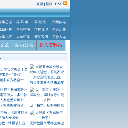
繁體
|
投稿
|
RSS
弥撒总论
再 慕 道
同 根 生
剖析闪电
礼仪问答
告解指南
辩护真理
圣月汇集
弥撒礼仪
大赦汇集
新答客问
宗教方志
文章
站内公告
进入资料站
讯
定非官方教会十
当局要求教会禁未成年
区郭主教被驱逐
以「独立」压制中国教
主教：情愿被打压
天津教区李思德主教逝