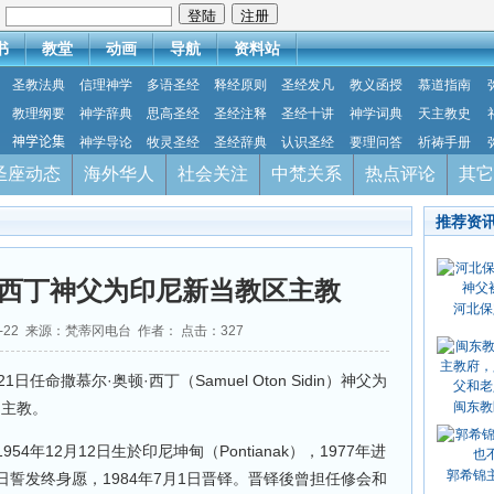
：
书
教堂
动画
导航
资料站
圣教法典
信理神学
多语圣经
释经原则
圣经发凡
教义函授
慕道指南
教理纲要
神学辞典
思高圣经
圣经注释
圣经十讲
神学词典
天主教史
神学论集
神学导论
牧灵圣经
圣经辞典
认识圣经
要理问答
祈祷手册
圣座动态
海外华人
社会关注
中梵关系
热点评论
其它
推荐资
西丁神父为印尼新当教区主教
河北保
12-22 来源：梵蒂冈电台 作者： 点击：
327
任命撒慕尔·奥顿·西丁（Samuel Oton Sidin）神父为
的主教。
闽东教
年12月12日生於印尼坤甸（Pontianak），1977年进
郭希锦
8日誓发终身愿，1984年7月1日晋铎。晋铎後曾担任修会和