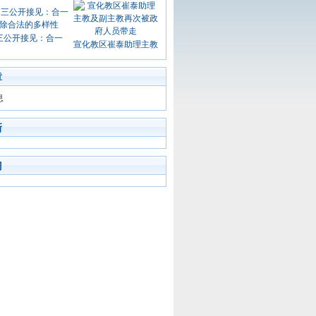
三公开接见：合一
宣化教区崔泰助理主教
章
息
新
门