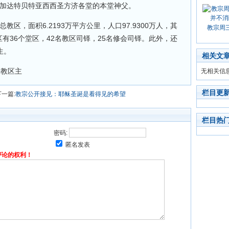
雅加达特贝特亚西西圣方济各堂的本堂神父。
教区，面积6.2193万平方公里，人口97.9300万人，其
教宗周
教区有36个堂区，42名教区司铎，25名修会司铎。此外，还
生。
相关文
当教区主
无相关信
栏目更
下一篇:
教宗公开接见：耶稣圣诞是看得见的希望
栏目热
密码:
匿名发表
评论的权利！