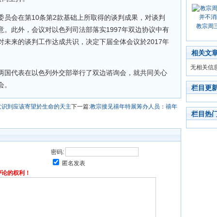
委员会在第10条第2款基础上所取得的谈判成果，对谈判
教宗周
。此外，会议对以色列司法部落实1997年双边协议中有
未来的谈判工作达成共识，决定下届全体会议於2017年
相关文
无相关信
两国代表在以色列外交部举行了双边谘询会，就共同关心
会。
栏目更
意识到应该寄望於生命的天主
下一篇:
教宗接见禧年特展筹办人员：禧年
栏目热
密码:
匿名发表
评论的权利！