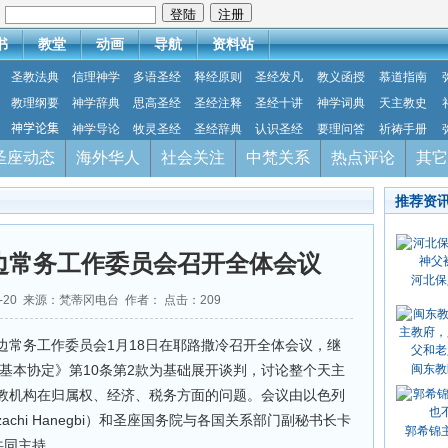
：
书
教堂
动画
导航
资料站
圣教法典
信理神学
多语圣经
释经原则
圣经发凡
教义函授
慕道指南
教理纲要
神学辞典
思高圣经
圣经注释
圣经十讲
神学词典
天主教史
神学论集
神学导论
牧灵圣经
圣经辞典
认识圣经
要理问答
祈祷手册
圣座动态
海外华人
社会关注
中梵关系
热点评论
其它
推荐资
边常务工作委员会召开全体会议
河北保
01-20 来源：梵蒂冈电台 作者： 点击：
209
边常务工作委员会1月18日在耶路撒冷召开全体会议，继
《基本协定》第10条第2款为基础展开谈判，讨论整个天主
闽东教
教机构在归属权、经济、税务方面的问题。会议由以色列
chi Hanegbi）和圣座国务院与各国关系部门副秘书长卡
郭希锦
蒙席共同主持。