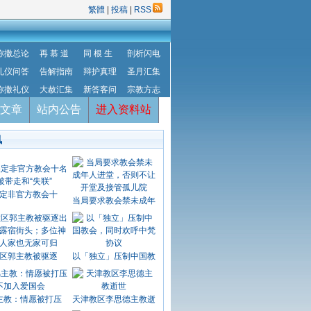
繁體
|
投稿
|
RSS
弥撒总论
再 慕 道
同 根 生
剖析闪电
礼仪问答
告解指南
辩护真理
圣月汇集
弥撒礼仪
大赦汇集
新答客问
宗教方志
文章
站内公告
进入资料站
讯
定非官方教会十
当局要求教会禁未成年
区郭主教被驱逐
以「独立」压制中国教
主教：情愿被打压
天津教区李思德主教逝