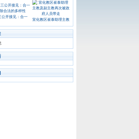
三公开接见：合一
宣化教区崔泰助理主教
章
息
新
门