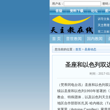
用户名：
密码
答疑
资料下载
论坛
图
训导文集
天主教理
梵二文献
首 页
普世教闻
国内教闻
您当前的位置：
首页
>
圣座动态
圣座和以色列双
时间：2017-
（梵蒂冈电台讯）圣座和以色列双
续以圣座和以色列1993年签署的
教会、特殊团体，以及以色列天主
地区合作部部长扎其·哈内格比（Tza
米莱里（Antoine Camilleri）