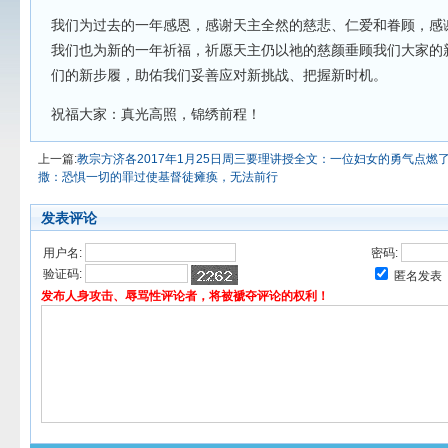
我们为过去的一年感恩，感谢天主全然的慈悲、仁爱和眷顾，感
我们也为新的一年祈福，祈愿天主仍以祂的慈颜垂顾我们大家的
们的新步履，助佑我们妥善应对新挑战、把握新时机。
祝福大家：真光高照，锦绣前程！
上一篇:
教宗方济各2017年1月25日周三要理讲授全文：一位妇女的勇气点燃
撒：恐惧一切的罪过使基督徒瘫痪，无法前行
发表评论
用户名:
密码:
验证码:
匿名发表
发布人身攻击、辱骂性评论者，将被褫夺评论的权利！