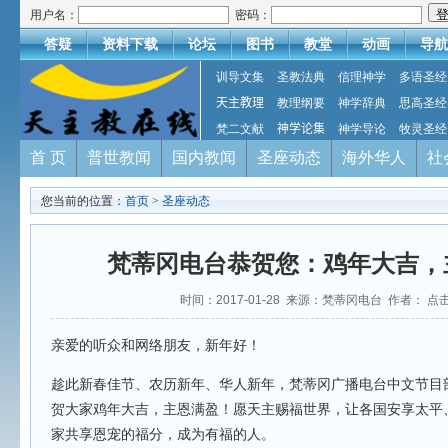
用户名：
密码：
答疑
资料下载
论坛
图书
教堂
动画
导航
训导文集
圣教法典
信理神学
多语圣经
天主教理
教理纲要
神学辞典
思高圣经
梵二文献
神学论集
神学导论
牧灵圣经
首 页
普世教闻
国内教闻
圣座动态
海外华人
社
您当前的位置：
首页
>
圣座动态
梵蒂冈电台恭贺您：鸡年大吉，
时间：2017-01-28 来源：梵蒂冈电台 作者： 点
亲爱的听众和网络朋友，新年好！
趁此新春佳节、农历新年、华人新年，梵蒂冈广播电台中文节目
贺大家鸡年大吉，主恩满盈！愿天主赐福世界，让各国安享太平
家共享恩宠的福分，成为有福的人。