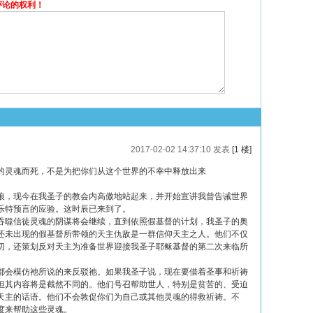
评论的权利！
2017-02-02 14:37:10 发表
[1 楼]
们的灵魂而死，不是为把你们从这个世界的不幸中释放出来
狼，现今在我圣子的教会内高傲地站起来，并开始宣讲我曾告诫世界
乐特预言的应验。这时辰已来到了。
吞噬信徒灵魂的阴谋将会继续，直到依照假基督的计划，我圣子的奥
还未出现的假基督所带领的天主仇敌是一群信仰天主之人。他们不仅
切，还策划反对天主为准备世界迎接我圣子耶稣基督的第二次来临所
都会模仿祂所说的来反驳祂。如果我圣子说，现在要借着圣事和祈祷
但其内容将是截然不同的。他们号召帮助世人，特别是贫苦的、受迫
天主的话语。他们不会敦促你们为自己或其他灵魂的得救祈祷。不
度来帮助这些灵魂。