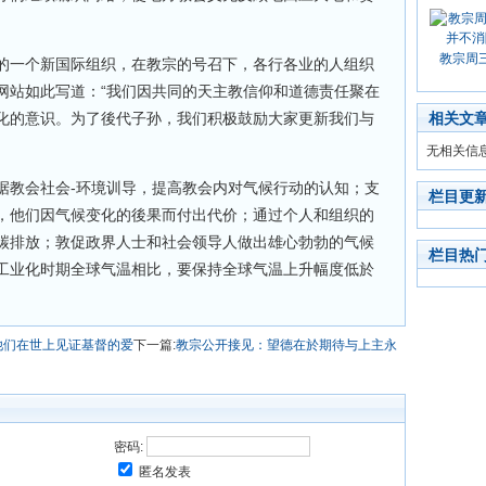
教宗周
的一个新国际组织，在教宗的号召下，各行各业的人组织
网站如此写道：“我们因共同的天主教信仰和道德责任聚在
化的意识。为了後代子孙，我们积极鼓励大家更新我们与
相关文
无相关信
据教会社会-环境训导，提高教会内对气候行动的认知；支
栏目更
，他们因气候变化的後果而付出代价；通过个人和组织的
碳排放；敦促政界人士和社会领导人做出雄心勃勃的气候
栏目热
工业化时期全球气温相比，要保持全球气温上升幅度低於
他们在世上见证基督的爱
下一篇:
教宗公开接见：望德在於期待与上主永
密码:
匿名发表