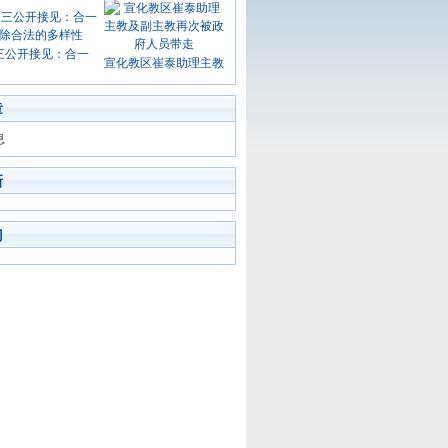
三公开接见：合一
宣化教区崔泰助理主教
章
息
新
门