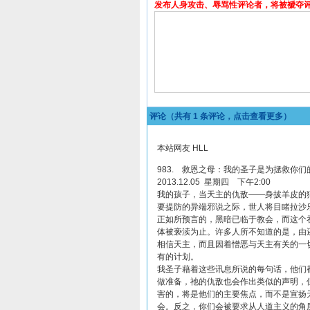
发布人身攻击、辱骂性评论者，将被褫夺
评论（共有
1
条评论，点击查看更多）
本站网友 HLL
983. 救恩之母：我的圣子是为拯救你
2013.12.05 星期四 下午2:00
我的孩子，当天主的仇敌——身披羊皮的
要提防的异端邪说之际，世人将目睹拉沙
正如所预言的，黑暗已临于教会，而这个
体被亵渎为止。许多人所不知道的是，由
相信天主，而且因着憎恶与天主有关的一
有的计划。
我圣子藉着这些讯息所说的每句话，他们
做准备，祂的仇敌也会作出类似的声明，
害的，将是他们的主要焦点，而不是宣扬
会。反之，你们会被要求从人道主义的角