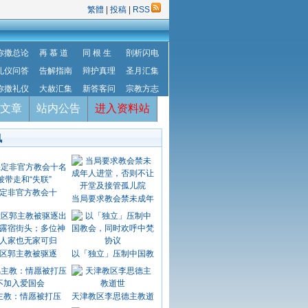
繁體
|
投稿
|
RSS
弥撒总论
再 慕 道
同 根 生
剖析闪电
礼仪问答
告解指南
辩护真理
圣月汇集
弥撒礼仪
大赦汇集
新答客问
宗教方志
文章
站内公告
进入资料站
讯
定非官方教会十
当局要求教会禁未成年
区郭主教被驱逐
以「独立」压制中国教
主教：情愿被打压
天津教区李思德主教逝