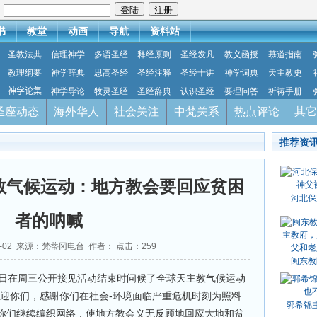
：
书
教堂
动画
导航
资料站
圣教法典
信理神学
多语圣经
释经原则
圣经发凡
教义函授
慕道指南
教理纲要
神学辞典
思高圣经
圣经注释
圣经十讲
神学词典
天主教史
神学论集
神学导论
牧灵圣经
圣经辞典
认识圣经
要理问答
祈祷手册
圣座动态
海外华人
社会关注
中梵关系
热点评论
其它
推荐资
教气候运动：地方教会要回应贫困
河北保
者的呐喊
02-02 来源：梵蒂冈电台 作者： 点击：
259
闽东教
1日在周三公开接见活动结束时问候了全球天主教气候运动
欢迎你们，感谢你们在社会-环境面临严重危机时刻为照料
郭希锦
你们继续编织网络，使地方教会义无反顾地回应大地和贫