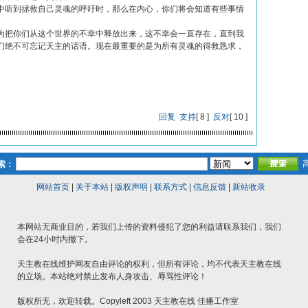
中听到拯救自己灵魂的呼吁时，那么在内心，你们将会知道有些事情
为把你们从这个世界的不幸中释放出来，这不幸会一直存在，直到我
们绝不可忘记天主的话语。现在最重要的是为所有灵魂的得救恳求，
回复
支持
[
8
]
反对
[
10
]
索：
网站首页
|
关于本站
|
版权声明
|
联系方式
|
信息反馈
|
新站收录
本网站无商业目的，若我们上传的资料侵犯了您的利益请联系我们，我们
会在24小时内撤下。
天主教在线维护网友自由评论的权利，但所有评论，均不代表天主教在线
的立场。本站绝对禁止发布人身攻击、辱骂性评论！
版权所无，欢迎转载。Copyleft 2003 天主教在线 佳播工作室