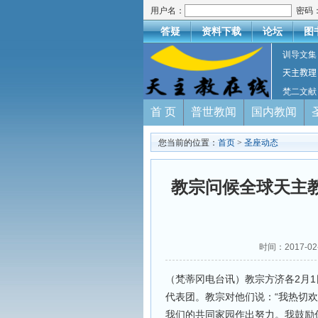
用户名：
密码
答疑
资料下载
论坛
图
训导文集
天主教理
梵二文献
首 页
普世教闻
国内教闻
您当前的位置：
首页
>
圣座动态
教宗问候全球天主
时间：2017-
（梵蒂冈电台讯）教宗方济各2月
代表团。教宗对他们说：“我热切
我们的共同家园作出努力。我鼓励