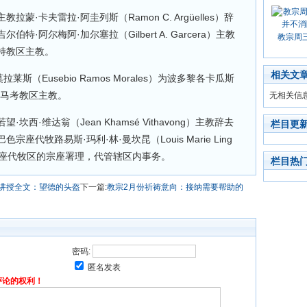
·卡夫雷拉·阿圭列斯（Ramon C. Argüelles）辞
·阿尔梅阿·加尔塞拉（Gilbert A. Garcera）主教
教宗周
特教区主教。
相关文
斯（Eusebio Ramos Morales）为波多黎各卡瓜斯
乌马考教区主教。
无相关信
西·维达翁（Jean Khamsé Vithavong）主教辞去
栏目更
代牧路易斯·玛利·林·曼坎昆（Louis Marie Ling
为万象宗座代牧区的宗座署理，代管辖区内事务。
栏目热
理讲授全文：望德的头盔
下一篇:
教宗2月份祈祷意向：接纳需要帮助的
密码:
匿名发表
评论的权利！