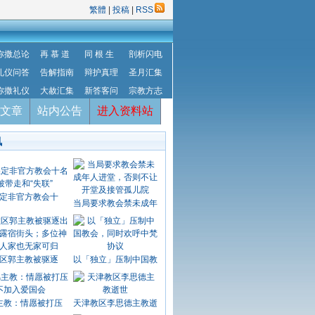
繁體
|
投稿
|
RSS
弥撒总论
再 慕 道
同 根 生
剖析闪电
礼仪问答
告解指南
辩护真理
圣月汇集
弥撒礼仪
大赦汇集
新答客问
宗教方志
文章
站内公告
进入资料站
讯
定非官方教会十
当局要求教会禁未成年
区郭主教被驱逐
以「独立」压制中国教
主教：情愿被打压
天津教区李思德主教逝