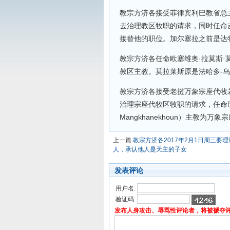
教宗方济各接受菲律宾利巴教省总主教拉蒙
去治理教区牧职的请求，同时任命吉尔伯特
接替他的职位。加尔塞拉之前是达
教宗方济各任命欧塞维奥·拉莫斯·莫拉莱
教区主教。莫拉莱斯原是法哈多-
教宗方济各接受老挝万象宗座代牧若望·坎
治理宗座代牧区牧职的请求，任命巴色宗座
Mangkhanekhoun）主教
上一篇:
教宗方济各2017年2月1日周三要
人，承认他人是天主的子女
发表评论
用户名:
验证码:
发布人身攻击、辱骂性评论者，将被褫夺