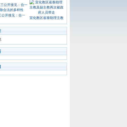
三公开接见：合一
宣化教区崔泰助理主教
章
息
新
门