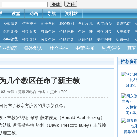
：
书
教堂
动画
导航
资料站
圣教法典
信理神学
多语圣经
释经原则
圣经发凡
教义函授
慕道指南
教理纲要
神学辞典
思高圣经
圣经注释
圣经十讲
神学词典
天主教史
神学论集
神学导论
牧灵圣经
圣经辞典
认识圣经
要理问答
祈祷手册
圣座动态
海外华人
社会关注
中梵关系
热点评论
其它
推荐资
为几个教区任命了新主教
河北保
02-03 来源：梵蒂冈电台 作者： 点击：
796
2日公布了教宗方济各的几项新任命。
闽东教
罗纳德·保禄·赫尔佐克（Ronald Paul Herzog）
雷斯科特·塔利（David Prescott Talley）主教接
郭希锦
助理主教。