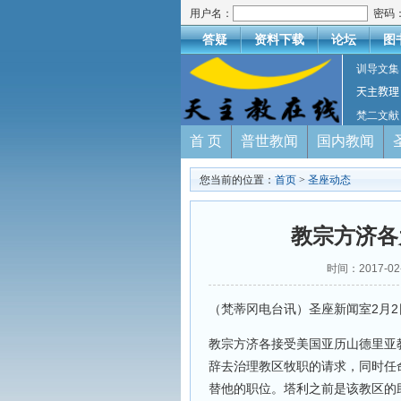
用户名：
密码
答疑
资料下载
论坛
图
训导文集
天主教理
梵二文献
首 页
普世教闻
国内教闻
您当前的位置：
首页
>
圣座动态
教宗方济各
时间：2017-
（梵蒂冈电台讯）圣座新闻室2月
教宗方济各接受美国亚历山德里亚教区主教
辞去治理教区牧职的请求，同时任命达味·普
替他的职位。塔利之前是该教区的