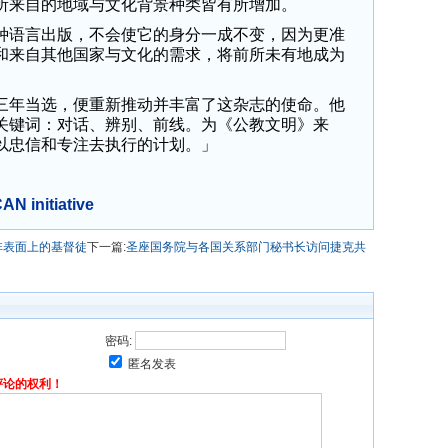
所来自的地域与文化背景种类皆有所增加。
语言出版，不会使它的身分一成不变，因为更准
和来自其他国家与文化的需求，将前所未有地成为
年当选，便重新推动并丰富了这杂志的使命。他
关键词：对话、辨别、前线。为《公教文明》来
以忠信和专注去执行的计划。」
N initiative
非表面上的基督徒
下一篇:
圣座国务院与各国关系部门秘书长访问捷克共
密码:
匿名发表
评论的权利！