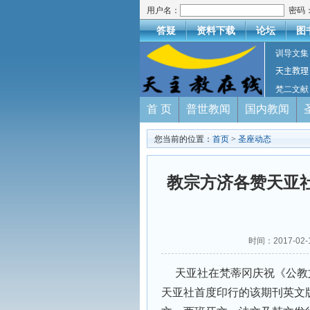
用户名：
密码
答疑
资料下载
论坛
图
训导文集
天主教理
梵二文献
首 页
普世教闻
国内教闻
您当前的位置：
首页
>
圣座动态
教宗方济各赞天亚
时间：2017-02
天亚社在梵蒂冈庆祝《公教
天亚社首度印行的该期刊英文