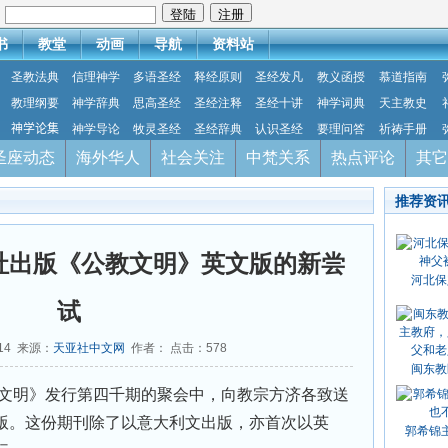
：
书
教堂
动画
导航
资料站
圣教法典
信理神学
多语圣经
释经原则
圣经发凡
教义函授
慕道指南
教理纲要
神学辞典
思高圣经
圣经注释
圣经十讲
神学词典
天主教史
神学论集
神学导论
牧灵圣经
圣经辞典
认识圣经
要理问答
祈祷手册
圣座动态
海外华人
社会关注
中梵关系
热点评论
其它
推荐资
社出版《公教文明》英文版的新尝
河北保
试
-14 来源：
天亚社中文网
作者： 点击：
578
闽东教
文明》发行第四千期的聚会中，向教宗方济各致送
版。这份期刊除了以意大利文出版，亦首次以英
郭希锦