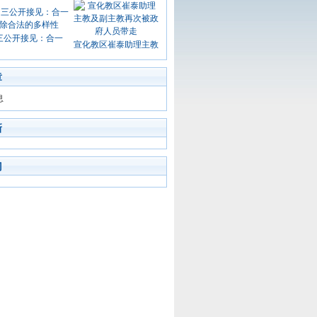
三公开接见：合一
宣化教区崔泰助理主教
章
息
新
门