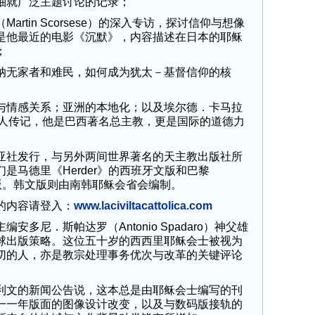
就广泛主题讨论的记录；
tin Scorsese）的深入专访，探讨信仰与想像
是他最近的电影《沉默》，内容描述在日本的耶稣
；
无家者和难民，如何成为犹太－基督信仰的核
情感关系；亚洲的本地化；以及埃尔德．卡马拉
ra）的感人传记，他是巴西著名总主教，更是国际的道德力
社发行，与另外两间世界著名的天主教出版社所
是马德里《Herder》的西班牙文版和巴黎
e》的法文版。韩文版则由南韩耶稣会省会编制。
内容请登入：
www.laciviltacattolica.com
尼．斯帕达罗（Antonio Spadaro）神父雄
球出版策略。这位五十岁的西西里耶稣会士被视为
切的人，亦是教宗处理事务优次与改革的关键评论
文的新闻公告说，这本总是由耶稣会士编写的刊
一一年版面的图像设计改变，以及与数码版接轨的