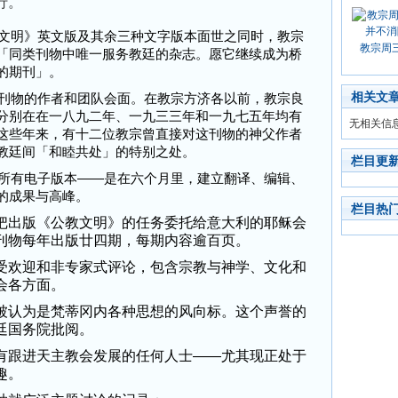
行。
明》英文版及其余三种文字版本面世之同时，教宗
教宗周
「同类刊物中唯一服务教廷的杂志。愿它继续成为桥
的期刊」。
相关文
物的作者和团队会面。在教宗方济各以前，教宗良
分别在在一八九二年、一九三三年和一九七五年均有
无相关信
这些年来，有十二位教宗曾直接对这刊物的神父作者
教廷间「和睦共处」的特别之处。
栏目更
有电子版本——是在六个月里，建立翻译、编辑、
的成果与高峰。
栏目热
出版《公教文明》的任务委托给意大利的耶稣会
刊物每年出版廿四期，每期内容逾百页。
欢迎和非专家式评论，包含宗教与神学、文化和
会各方面。
认为是梵蒂冈内各种思想的风向标。这个声誉的
廷国务院批阅。
跟进天主教会发展的任何人士——尤其现正处于
趣。