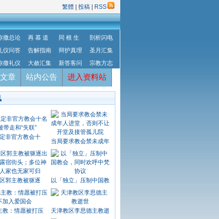
繁體
|
投稿
|
RSS
弥撒总论
再 慕 道
同 根 生
剖析闪电
礼仪问答
告解指南
辩护真理
圣月汇集
弥撒礼仪
大赦汇集
新答客问
宗教方志
文章
站内公告
进入资料站
讯
定非官方教会十
当局要求教会禁未成年
区郭主教被驱逐
以「独立」压制中国教
主教：情愿被打压
天津教区李思德主教逝