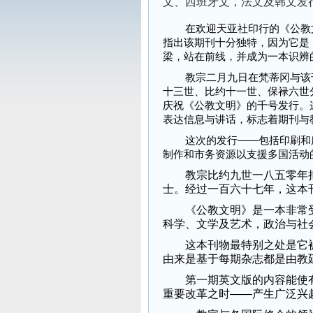
文、西班牙文，法文及韩文发
在欢迎天亚社印行的《公教文
指出该期刊十分独特，因为它是
梁，站在前线，并成为一本识辨
教宗二月九日在梵蒂冈与该刊
十三世、比约十一世、保禄六世
庆祝《公教文明》的千号发行。
表达信息与讲话，标志着期刊与
这次的发行——包括印刷和所
制作和市务资源以支援多国活动
教宗比约九世一八五零年把
士。经过一百六十七年，这本
《公教文明》是一本非常受
科学、文学及艺术，政治与社
这本刊物最特别之处是它被
由来是基于每期杂志都是由教
第一期英文版的内容能使有
重要改革之时——产生广泛兴