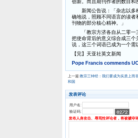
创新。而且期刊作者的数目和
新闻公告说：「杂志以多种
确地说，照顾不同语言的读者
刊物的部分核心精神。」
「教宗方济各自从二零一三
把使命背后的意义综合成三个
说，这三个词语已成为一个需
【完】天亚社英文新闻
Pope Francis commends UCA
上一篇:
教宗三钟经：我们要成为实质上而
和国
发表评论
用户名:
验证码:
发布人身攻击、辱骂性评论者，将被褫夺