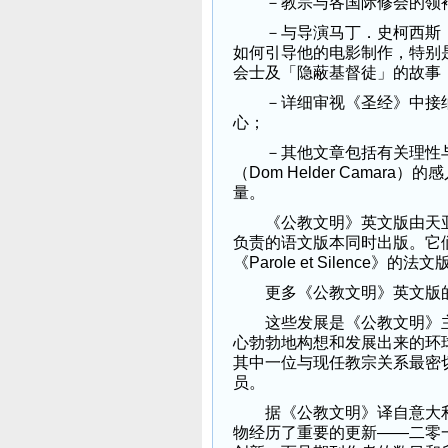
－教宗与各国际修会的领袖
－与导演马丁．史柯西斯（Mar
如何引导他的电影制作，特别
会士及「隐蔽基督徒」的故事
－详细审视《圣经》中接纳
心；
－其他文章包括有关理性与
（Dom Helder Cama
量。
《公教文明》英文版由天亚
负责的语文版本同时出版。它们
《Parole et Silenc
更多《公教文明》英文版的
这些发展是《公教文明》主编安多
心勃勃地构想和发展出来的环
其中一位与现任教宗关系最密
员。
据《公教文明》译自意大利
物经历了重要的更新——二零